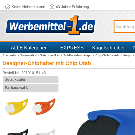
Keine Nebenkosten
43 Jahre Erfahrung
ALLE Kategorien
EXPRESS
Kugelschreiber
Startseite >
Streuartikel / Saisonartikel >
Schlüsselanhänger >
Chip-Schlüsselanhänger 
Branchen
Designer-Chiphalter mit Chip Utah
Bestell-Nr.: 301910151-46
Jetzt kaufen
Farbauswahl: