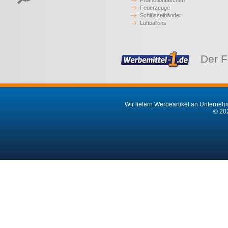
Promotiontaschen
Feuerzeuge
Schlüsselbänder
Luftballons
Der F
Wir liefern Werbeartikel an Unternehm
© 202