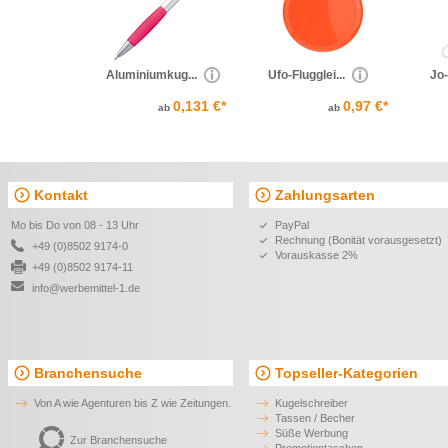
Aluminiumkug...
Ufo-Flugglei...
Jo
0,131 €*
0,97 €*
ab
ab
Kontakt
Zahlungsarten
Mo bis Do von 08 - 13 Uhr
PayPal
Rechnung (Bonität vorausgesetzt)
+49 (0)8502 9174-0
Vorauskasse 2%
+49 (0)8502 9174-11
info@werbemittel-1.de
Branchensuche
Topseller-Kategorien
Von A wie Agenturen bis Z wie Zeitungen.
Kugelschreiber
Tassen / Becher
Süße Werbung
Zur Branchensuche