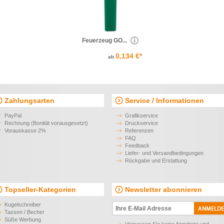
Feuerzeug GO...
0,134 €*
ab
Zahlungsarten
Service / Informationen
PayPal
Grafikservice
Rechnung (Bonität vorausgesetzt)
Druckservice
Vorauskasse 2%
Referenzen
FAQ
Feedback
Liefer- und Versandbedingungen
Rückgabe und Erstattung
Topseller-Kategorien
Newsletter abonnieren
Kugelschreiber
Tassen / Becher
Süße Werbung