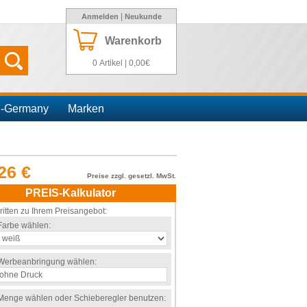
|
Anmelden
Neukunde
Warenkorb
0 Artikel | 0,00€
n-Germany
Marken
26 €
Preise zzgl. gesetzl. MwSt.
PREIS-Kalkulator
ritten zu Ihrem Preisangebot:
Farbe wählen:
Werbeanbringung wählen:
Menge wählen oder Schieberegler benutzen: