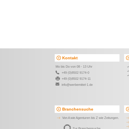
Kontakt
Mo bis Do von 08 - 13 Uhr
+49 (0)8502 9174-0
+49 (0)8502 9174-11
info@werbemittel-1.de
Branchensuche
Von A wie Agenturen bis Z wie Zeitungen.
Zur Branchensuche