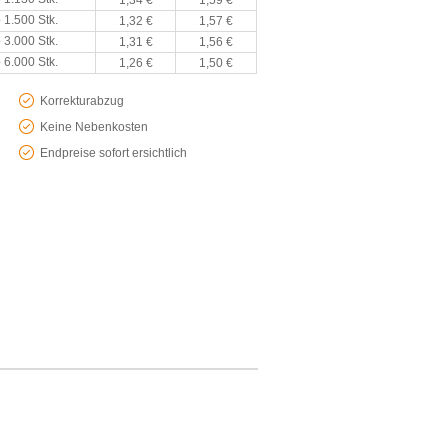
1,34 €
1,59 €
 1.500 Stk.
1,32 €
1,57 €
 3.000 Stk.
1,31 €
1,56 €
 6.000 Stk.
1,26 €
1,50 €
Korrekturabzug
Keine Nebenkosten
Endpreise sofort ersichtlich