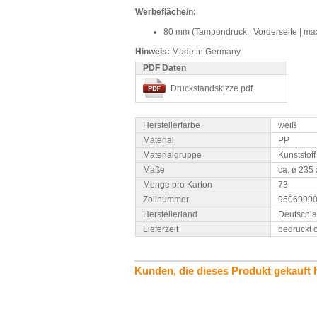
Werbefläche/n:
80 mm (Tampondruck | Vorderseite | max
Hinweis:
Made in Germany
PDF Daten
Druckstandskizze.pdf
Herstellerfarbe
weiß
Material
PP
Materialgruppe
Kunststoff
Maße
ca. ø 235
Menge pro Karton
73
Zollnummer
9506999
Herstellerland
Deutschl
Lieferzeit
bedruckt 
Kunden, die dieses Produkt gekauft 