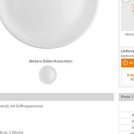
1
Vered
Lieferze
bedruck
Weitere Bilder/Ansichten:
in
Ang
P
Preis- 
rand), mit Griffnoppenzone
a
a
a
kt ca. 1 Woche
ab