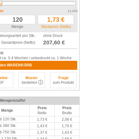
20
12.000
Menge
Stückpreis (Netto)
elungsanteil pro Stk.:
ohne Druck
207,60 €
Gesamtpreis (Netto):
it:
t ca. 3-4 Wochen / unbedruckt ca. 1 Woche
 den WARENKORB
ebot
Muster
Frage
DF
bestellen
zum Produkt
/ Mengenstaffel
Preis
Preis
Menge
Netto
Brutto
b 120 Stk.
1,73 €
2,06 €
b 380 Stk.
1,43 €
1,70 €
b 750 Stk.
1,37 €
1,63 €
 1.130 Stk.