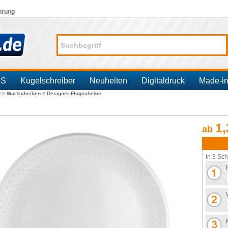
hrung
SS
Kugelschreiber
Neuheiten
Digitaldruck
Made-i
d >
Wurfscheiben >
Designer-Flugscheibe
1,
ab
In 3 Sch