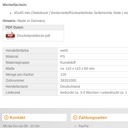
Werbefläche/n:
45x45 mm (Siebdruck | Vorderseite/Rückseite/linke Seite/rechte Seite | m
Hinweis:
Made in Germany
PDF Daten
Druckstandskizze.pdf
Herstellerfarbe
weiß
Material
PS
Materialgruppe
Kunststoff
Maße
ca. 110 x 110 x 60 mm
Menge pro Karton
120
Zollnummer
39261000
Herstellerland
Deutschland
Lieferzeit
bedruckt ca. 3-4 Wochen / unbedruckt ca. 
Kontakt
Zahlungsarten
Mo bis Do von 08 - 13 Uhr
PayPal