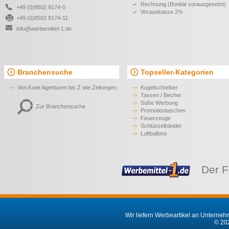
Rechnung (Bonität vorausgesetzt)
+49 (0)8502 9174-0
Vorauskasse 2%
+49 (0)8502 9174-11
info@werbemittel-1.de
Branchensuche
Topseller-Kategorien
Von A wie Agenturen bis Z wie Zeitungen.
Kugelschreiber
Tassen / Becher
Süße Werbung
Zur Branchensuche
Promotiontaschen
Feuerzeuge
Schlüsselbänder
Luftballons
Der F
Wir liefern Werbeartikel an Unternehm
© 202