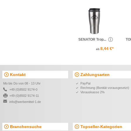
SENATOR Trop...
TOM
8,44 €*
ab
Kontakt
Zahlungsarten
Mo bis Do von 08 - 13 Uhr
PayPal
Rechnung (Bonität vorausgesetzt)
+49 (0)8502 9174-0
Vorauskasse 2%
+49 (0)8502 9174-11
info@werbemittel-1.de
Branchensuche
Topseller-Kategorien