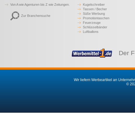
Von A wie Agenturen bis Z wie Zeitungen.
Kugelschreiber
Tassen / Becher
Süße Werbung
Zur Branchensuche
Promotiontaschen
Feuerzeuge
Schlüsselbänder
Luftballons
Der F
Wir liefern Werbeartikel an Unternehm
© 202