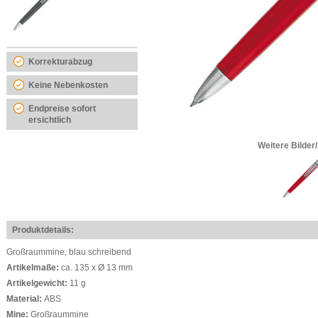
Korrekturabzug
Keine Nebenkosten
Endpreise sofort
ersichtlich
Weitere Bilder
Produktdetails:
Großraummine, blau schreibend
Artikelmaße:
ca. 135 x Ø 13 mm
Artikelgewicht:
11 g
Material:
ABS
Mine:
Großraummine