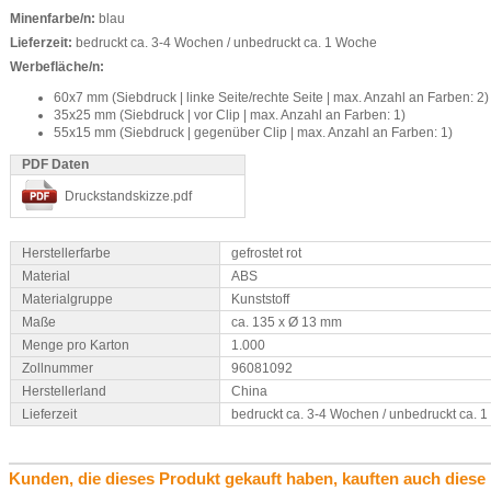
Minenfarbe/n:
blau
Lieferzeit:
bedruckt ca. 3-4 Wochen / unbedruckt ca. 1 Woche
Werbefläche/n:
60x7 mm (Siebdruck | linke Seite/rechte Seite | max. Anzahl an Farben: 2)
35x25 mm (Siebdruck | vor Clip | max. Anzahl an Farben: 1)
55x15 mm (Siebdruck | gegenüber Clip | max. Anzahl an Farben: 1)
PDF Daten
Druckstandskizze.pdf
Herstellerfarbe
gefrostet rot
Material
ABS
Materialgruppe
Kunststoff
Maße
ca. 135 x Ø 13 mm
Menge pro Karton
1.000
Zollnummer
96081092
Herstellerland
China
Lieferzeit
bedruckt ca. 3-4 Wochen / unbedruckt ca. 
Kunden, die dieses Produkt gekauft haben, kauften auch diese