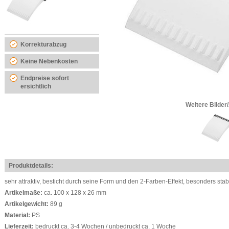
Korrekturabzug
Keine Nebenkosten
Endpreise sofort
ersichtlich
Weitere Bilder
Produktdetails:
sehr attraktiv, besticht durch seine Form und den 2-Farben-Effekt, besonders sta
Artikelmaße:
ca. 100 x 128 x 26 mm
Artikelgewicht:
89 g
Material:
PS
Lieferzeit:
bedruckt ca. 3-4 Wochen / unbedruckt ca. 1 Woche