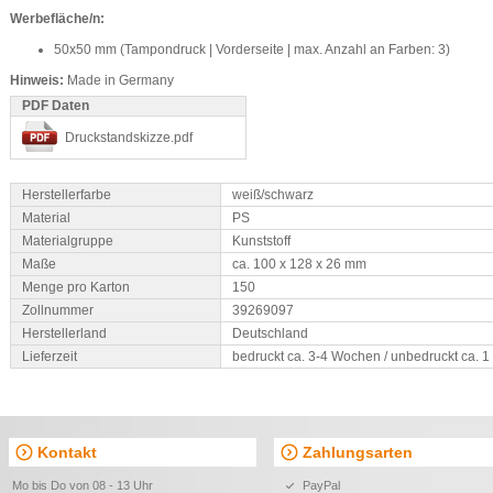
Werbefläche/n:
50x50 mm (Tampondruck | Vorderseite | max. Anzahl an Farben: 3)
Hinweis:
Made in Germany
PDF Daten
Druckstandskizze.pdf
Herstellerfarbe
weiß/schwarz
Material
PS
Materialgruppe
Kunststoff
Maße
ca. 100 x 128 x 26 mm
Menge pro Karton
150
Zollnummer
39269097
Herstellerland
Deutschland
Lieferzeit
bedruckt ca. 3-4 Wochen / unbedruckt ca. 
Kontakt
Zahlungsarten
Mo bis Do von 08 - 13 Uhr
PayPal