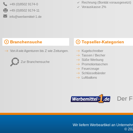
Rechnung (Bonität vorausgesetzt)
+49 (0)8502 9174-0
Vorauskasse 2%
+49 (0)8502 9174-11
info@werbemittel-1.de
Branchensuche
Topseller-Kategorien
Von A wie Agenturen bis Z wie Zeitungen.
Kugelschreiber
Tassen / Becher
Süße Werbung
Zur Branchensuche
Promotiontaschen
Feuerzeuge
Schlüsselbänder
Luftballons
Der F
Wir liefern Werbeartikel an Unternehm
© 202