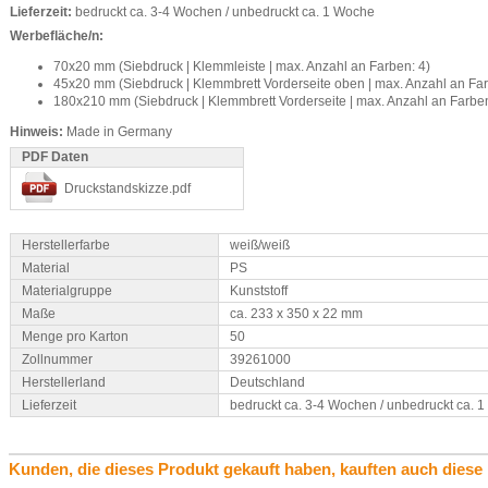
Lieferzeit:
bedruckt ca. 3-4 Wochen / unbedruckt ca. 1 Woche
Werbefläche/n:
70x20 mm (Siebdruck | Klemmleiste | max. Anzahl an Farben: 4)
45x20 mm (Siebdruck | Klemmbrett Vorderseite oben | max. Anzahl an Far
180x210 mm (Siebdruck | Klemmbrett Vorderseite | max. Anzahl an Farben
Hinweis:
Made in Germany
PDF Daten
Druckstandskizze.pdf
Herstellerfarbe
weiß/weiß
Material
PS
Materialgruppe
Kunststoff
Maße
ca. 233 x 350 x 22 mm
Menge pro Karton
50
Zollnummer
39261000
Herstellerland
Deutschland
Lieferzeit
bedruckt ca. 3-4 Wochen / unbedruckt ca. 
Kunden, die dieses Produkt gekauft haben, kauften auch diese