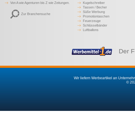
Von A wie Agenturen bis Z wie Zeitungen.
Kugelschreiber
Tassen / Becher
Süße Werbung
Zur Branchensuche
Promotiontaschen
Feuerzeuge
Schlüsselbänder
Luftballons
Der F
Wir liefern Werbeartikel an Unternehm
© 202