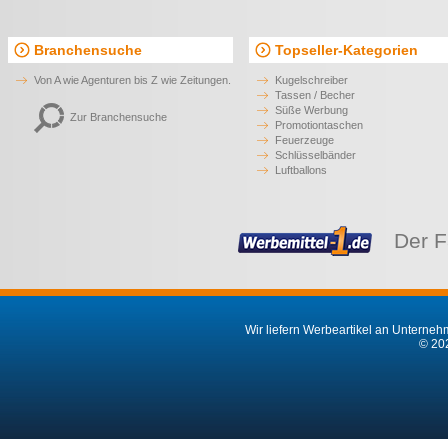
Branchensuche
Topseller-Kategorien
Von A wie Agenturen bis Z wie Zeitungen.
Kugelschreiber
Tassen / Becher
Süße Werbung
Zur Branchensuche
Promotiontaschen
Feuerzeuge
Schlüsselbänder
Luftballons
Der F
Wir liefern Werbeartikel an Unternehm
© 202