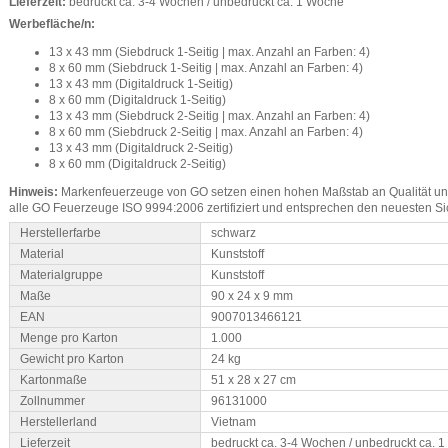
Lieferzeit:
bedruckt ca. 3-4 Wochen / unbedruckt ca. 1 Woche
Werbefläche/n:
13 x 43 mm (Siebdruck 1-Seitig | max. Anzahl an Farben: 4)
8 x 60 mm (Siebdruck 1-Seitig | max. Anzahl an Farben: 4)
13 x 43 mm (Digitaldruck 1-Seitig)
8 x 60 mm (Digitaldruck 1-Seitig)
13 x 43 mm (Siebdruck 2-Seitig | max. Anzahl an Farben: 4)
8 x 60 mm (Siebdruck 2-Seitig | max. Anzahl an Farben: 4)
13 x 43 mm (Digitaldruck 2-Seitig)
8 x 60 mm (Digitaldruck 2-Seitig)
Hinweis:
Markenfeuerzeuge von GO setzen einen hohen Maßstab an Qualität und
alle GO Feuerzeuge ISO 9994:2006 zertifiziert und entsprechen den neuesten Si
Herstellerfarbe
schwarz
Material
Kunststoff
Materialgruppe
Kunststoff
Maße
90 x 24 x 9 mm
EAN
9007013466121
Menge pro Karton
1.000
Gewicht pro Karton
24 kg
Kartonmaße
51 x 28 x 27 cm
Zollnummer
96131000
Herstellerland
Vietnam
Lieferzeit
bedruckt ca. 3-4 Wochen / unbedruckt ca. 