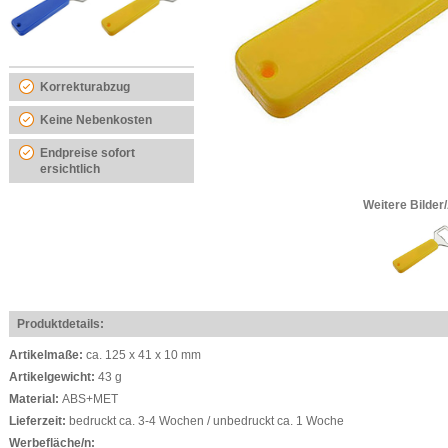
Korrekturabzug
Keine Nebenkosten
Endpreise sofort
ersichtlich
Weitere Bilder
Produktdetails:
Artikelmaße:
ca. 125 x 41 x 10 mm
Artikelgewicht:
43 g
Material:
ABS+MET
Lieferzeit:
bedruckt ca. 3-4 Wochen / unbedruckt ca. 1 Woche
Werbefläche/n: