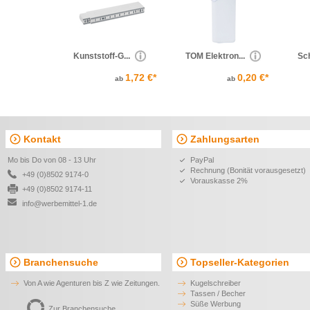
Kunststoff-G...
TOM Elektron...
Sch
1,72 €*
0,20 €*
ab
ab
Kontakt
Zahlungsarten
Mo bis Do von 08 - 13 Uhr
PayPal
Rechnung (Bonität vorausgesetzt)
+49 (0)8502 9174-0
Vorauskasse 2%
+49 (0)8502 9174-11
info@werbemittel-1.de
Branchensuche
Topseller-Kategorien
Von A wie Agenturen bis Z wie Zeitungen.
Kugelschreiber
Tassen / Becher
Süße Werbung
Zur Branchensuche