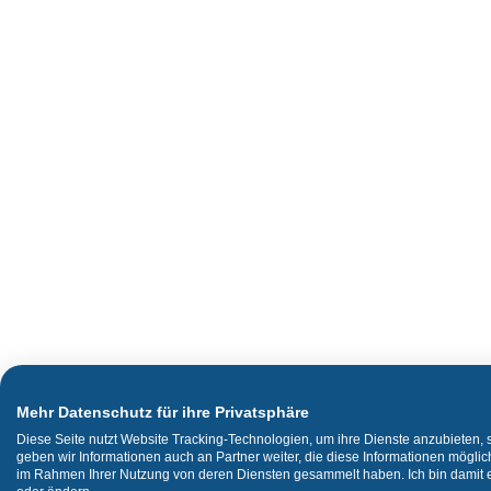
Mehr Datenschutz für ihre Privatsphäre
Diese Seite nutzt Website Tracking-Technologien, um ihre Dienste anzubieten,
geben wir Informationen auch an Partner weiter, die diese Informationen mögli
im Rahmen Ihrer Nutzung von deren Diensten gesammelt haben. Ich bin damit ei