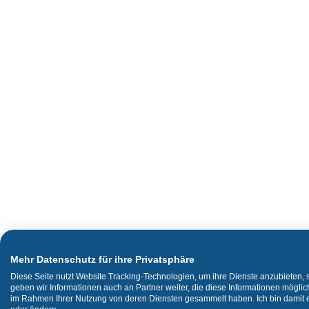
Mehr Datenschutz für ihre Privatsphäre
Diese Seite nutzt Website Tracking-Technologien, um ihre Dienste anzubieten,
geben wir Informationen auch an Partner weiter, die diese Informationen mögli
im Rahmen Ihrer Nutzung von deren Diensten gesammelt haben. Ich bin damit ei