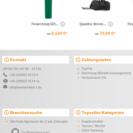
Feuerzeug GO...
Quadra Vesse...
Feu
0,134 €*
73,04 €*
ab
ab
Kontakt
Zahlungsarten
Mo bis Do von 08 - 13 Uhr
PayPal
Rechnung (Bonität vorausgesetzt)
+49 (0)8502 9174-0
Vorauskasse 2%
+49 (0)8502 9174-11
info@werbemittel-1.de
Branchensuche
Topseller-Kategorien
Von A wie Agenturen bis Z wie Zeitungen.
Kugelschreiber
Tassen / Becher
Süße Werbung
Zur Branchensuche