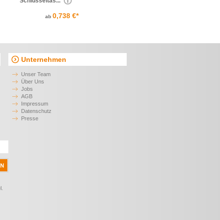
Schlüsseltas...
0,738 €*
ab
Unternehmen
Unser Team
Über Uns
Jobs
AGB
Impressum
Datenschutz
Presse
l.