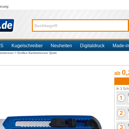
hrung
SS
Kugelschreiber
Neuheiten
Digitaldruck
Made-i
tonmesser >
Großes Kartonmesser Quito
0,
ab
In 3 Sch