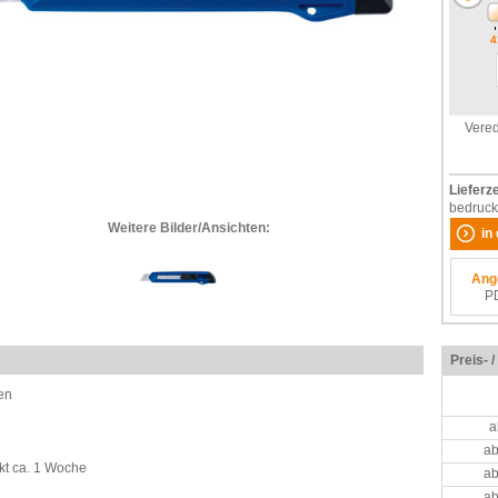
4
Vered
Lieferze
bedruck
Weitere Bilder/Ansichten:
in
Ang
P
Preis- 
en
a
ab
kt ca. 1 Woche
ab
ab