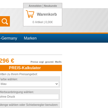
|
Anmelden
Neukunde
Warenkorb
0 Artikel | 0,00€
n-Germany
Marken
296 €
Preise zzgl. gesetzl. MwSt.
PREIS-Kalkulator
ritten zu Ihrem Preisangebot:
Farbe wählen:
Werbeanbringung wählen:
Menge wählen oder Schieberegler benutzen: