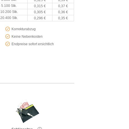
0,325 €
0,39 €
 5.100 Stk.
0,315 €
0,37 €
 10.200 Stk.
0,305 €
0,36 €
 20.400 Stk.
0,296 €
0,35 €
Korrekturabzug
Keine Nebenkosten
Endpreise sofort ersichtlich