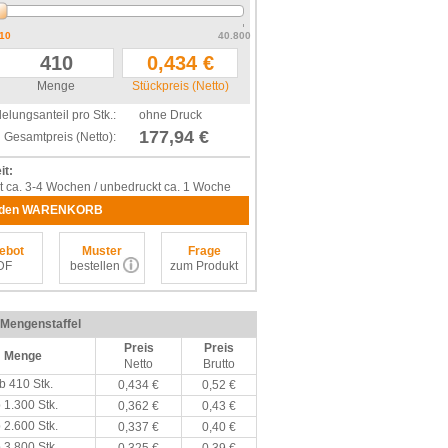
10
40.800
Menge
Stückpreis (Netto)
elungsanteil pro Stk.:
ohne Druck
177,94 €
Gesamtpreis (Netto):
it:
t ca. 3-4 Wochen / unbedruckt ca. 1 Woche
 den WARENKORB
ebot
Muster
Frage
DF
bestellen
zum Produkt
/ Mengenstaffel
Preis
Preis
Menge
Netto
Brutto
b 410 Stk.
0,434 €
0,52 €
 1.300 Stk.
0,362 €
0,43 €
 2.600 Stk.
0,337 €
0,40 €
 3.800 Stk.