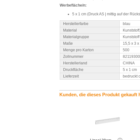
Werbefläche/n:
5 x 1 cm (Druck AS | mittig auf der Rück
Herstellerfarbe
blau
Material
Kunststoff
Materialgruppe
Kunststoff
Maße
15,5 x 3 x
Menge pro Karton
500
Zollnummer
82119300
Herstellerland
CHINA
Druckfläche
5 x 1 cm
Lieferzeit
bedruckt 
Kunden, die dieses Produkt gekauft 