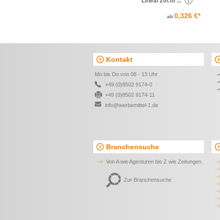
Lineal 20cm ...
0,326 €*
ab
Kontakt
Mo bis Do von 08 - 13 Uhr
+49 (0)8502 9174-0
+49 (0)8502 9174-11
info@werbemittel-1.de
Branchensuche
Von A wie Agenturen bis Z wie Zeitungen.
Zur Branchensuche