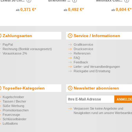
Lineal 30 cm...
Brieföffner ...
Metmaxx Cutt...
0,371 €*
0,492 €*
0,604 €*
ab
ab
ab
Zahlungsarten
Service / Informationen
PayPal
Grafikservice
Rechnung (Bonität vorausgesetzt)
Druckservice
Vorauskasse 2%
Referenzen
FAQ
Feedback
Liefer- und Versandbedingungen
Rückgabe und Erstattung
Topseller-Kategorien
Newsletter abonnieren
Kugelschreiber
Tassen / Becher
Süße Werbung
Verpassen Sie keine Angebote und
Promotiontaschen
Neuigkeiten rund um unsere Werbeartike
Feuerzeuge
Schlüsselbänder
Luftballons