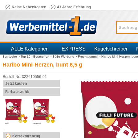
Keine Nebenkosten
43 Jahre Erfahrung
ALLE Kategorien
EXPRESS
Kugelschreiber
Startseite >
Top 10 - Bestseller >
Süße Werbung >
Fruchtgummi >
Haribo Mini-Herzen, bunt
Branchen
Haribo Mini-Herzen, bunt 6,5 g
Bestell-Nr.: 322610556-01
Jetzt kaufen
Farbauswahl:
Korrekturabzug