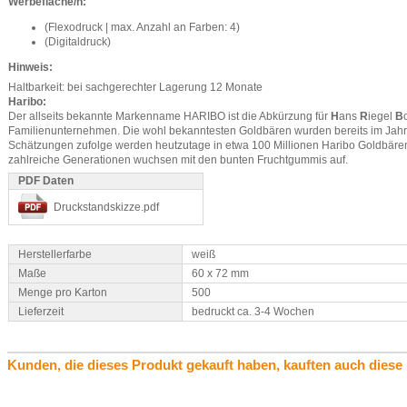
Werbefläche/n:
(Flexodruck | max. Anzahl an Farben: 4)
(Digitaldruck)
Hinweis:
Haltbarkeit: bei sachgerechter Lagerung 12 Monate
Haribo:
Der allseits bekannte Markenname HARIBO ist die Abkürzung für
H
ans
R
iegel
B
Familienunternehmen. Die wohl bekanntesten Goldbären wurden bereits im Jahr
Schätzungen zufolge werden heutzutage in etwa 100 Millionen Haribo Goldbären 
zahlreiche Generationen wuchsen mit den bunten Fruchtgummis auf.
PDF Daten
Druckstandskizze.pdf
Herstellerfarbe
weiß
Maße
60 x 72 mm
Menge pro Karton
500
Lieferzeit
bedruckt ca. 3-4 Wochen
Kunden, die dieses Produkt gekauft haben, kauften auch diese