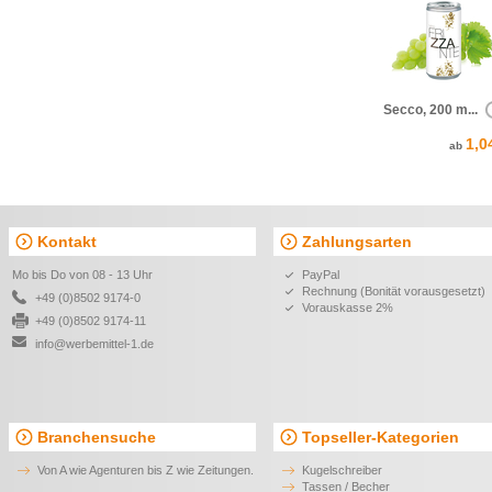
Secco, 200 m...
1,0
ab
Kontakt
Zahlungsarten
Mo bis Do von 08 - 13 Uhr
PayPal
Rechnung (Bonität vorausgesetzt)
+49 (0)8502 9174-0
Vorauskasse 2%
+49 (0)8502 9174-11
info@werbemittel-1.de
Branchensuche
Topseller-Kategorien
Von A wie Agenturen bis Z wie Zeitungen.
Kugelschreiber
Tassen / Becher