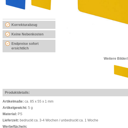
Korrekturabzug
Keine Nebenkosten
Endpreise sofort
ersichtlich
Weitere Bilder
Produktdetails:
Artikelmaße:
ca. 85 x 55 x 1 mm
Artikelgewicht:
5 g
Material:
PS
Lieferzeit:
bedruckt ca. 3-4 Wochen / unbedruckt ca. 1 Woche
Werbefläche/n: