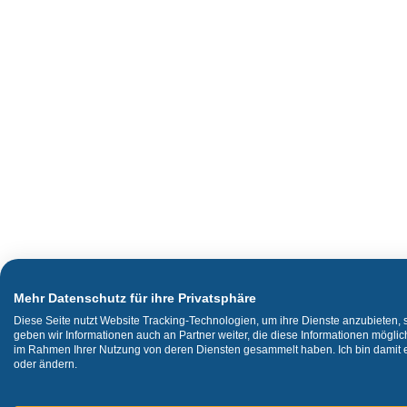
Mehr Datenschutz für ihre Privatsphäre
Diese Seite nutzt Website Tracking-Technologien, um ihre Dienste anzubieten,
geben wir Informationen auch an Partner weiter, die diese Informationen mögli
im Rahmen Ihrer Nutzung von deren Diensten gesammelt haben. Ich bin damit ei
oder ändern.