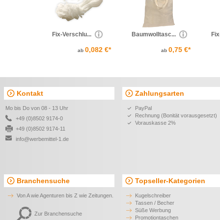
Fix-Verschlu...
Baumwolltasc...
Fix
0,082 €*
0,75 €*
ab
ab
Kontakt
Zahlungsarten
Mo bis Do von 08 - 13 Uhr
PayPal
Rechnung (Bonität vorausgesetzt)
+49 (0)8502 9174-0
Vorauskasse 2%
+49 (0)8502 9174-11
info@werbemittel-1.de
Branchensuche
Topseller-Kategorien
Von A wie Agenturen bis Z wie Zeitungen.
Kugelschreiber
Tassen / Becher
Süße Werbung
Zur Branchensuche
Promotiontaschen