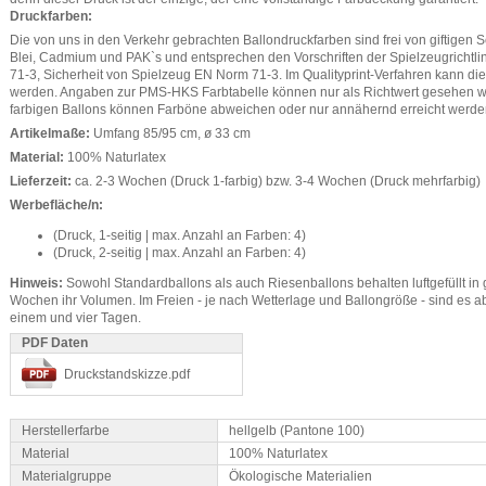
Druckfarben:
Die von uns in den Verkehr gebrachten Ballondruckfarben sind frei von giftigen
Blei, Cadmium und PAK`s und entsprechen den Vorschriften der Spielzeugrichtl
71-3, Sicherheit von Spielzeug EN Norm 71-3. Im Qualityprint-Verfahren kann d
werden. Angaben zur PMS-HKS Farbtabelle können nur als Richtwert gesehen 
farbigen Ballons können Farböne abweichen oder nur annähernd erreicht werde
Artikelmaße:
Umfang 85/95 cm, ø 33 cm
Material:
100% Naturlatex
Lieferzeit:
ca. 2-3 Wochen (Druck 1-farbig) bzw. 3-4 Wochen (Druck mehrfarbig)
Werbefläche/n:
(Druck, 1-seitig | max. Anzahl an Farben: 4)
(Druck, 2-seitig | max. Anzahl an Farben: 4)
Hinweis:
Sowohl Standardballons als auch Riesenballons behalten luftgefüllt 
Wochen ihr Volumen. Im Freien - je nach Wetterlage und Ballongröße - sind es 
einem und vier Tagen.
PDF Daten
Druckstandskizze.pdf
Herstellerfarbe
hellgelb (Pantone 100)
Material
100% Naturlatex
Materialgruppe
Ökologische Materialien