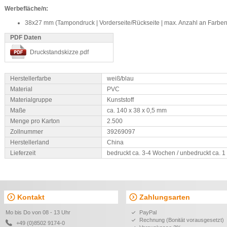
Werbefläche/n:
38x27 mm (Tampondruck | Vorderseite/Rückseite | max. Anzahl an Farben
PDF Daten
Druckstandskizze.pdf
Herstellerfarbe
weiß/blau
Material
PVC
Materialgruppe
Kunststoff
Maße
ca. 140 x 38 x 0,5 mm
Menge pro Karton
2.500
Zollnummer
39269097
Herstellerland
China
Lieferzeit
bedruckt ca. 3-4 Wochen / unbedruckt ca. 
Kontakt
Zahlungsarten
Mo bis Do von 08 - 13 Uhr
PayPal
Rechnung (Bonität vorausgesetzt)
+49 (0)8502 9174-0