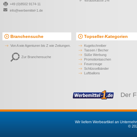
Vorauskasse 2%
+49 (0)8502 9174-11
info@werbemittel-1.de
Branchensuche
Topseller-Kategorien
Von A wie Agenturen bis Z wie Zeitungen.
Kugelschreiber
Tassen / Becher
Süße Werbung
Zur Branchensuche
Promotiontaschen
Feuerzeuge
Schlüsselbänder
Luftballons
Der F
Wir liefern Werbeartikel an Unternehm
© 202