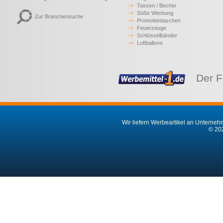
Tassen / Becher
Süße Werbung
Zur Branchensuche
Promotiontaschen
Feuerzeuge
Schlüsselbänder
Luftballons
Der F
Wir liefern Werbeartikel an Unternehm
© 202