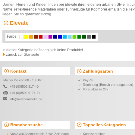
Damen, Herren und Kinder finden bei Elevate ihren eigenen urbanen Style mit Li
Nähte, reflektierende Materialien oder Tunnelzüge für Kopfhörer erhalten die Te
liegen Sie so garantiert richtig.
Elevate
Farbe:
In dieser Kategorie befinden sich keine Produkte!
zurück zur Startseite
Kontakt
Zahlungsarten
Mo bis Do von 08 - 13 Uhr
PayPal
Rechnung (Bonität vorausgesetzt)
+49 (0)8502 9174-0
Vorauskasse 2%
+49 (0)8502 9174-11
info@werbemittel-1.de
Branchensuche
Topseller-Kategorien
Von A wie Agenturen bis Z wie Zeitungen.
Kugelschreiber