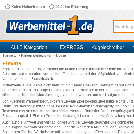
Keine Nebenkosten
43 Jahre Erfahrung
ALLE Kategorien
EXPRESS
Kugelschreiber
Startseite >
Marken Werbeartikel >
Elevate
Branchen
Elevate
Konzipiert im Jahr 2006, verbindet die Marke Elevate innovative Stoffe mit Urban 
Ausdruck wider, sondern vereint ihre Funktionalität mit der Möglichkeit von Wer
Vancouver seine Produktpalette.
Mittlerweile ist die Marke nicht mehr nur in Kanada bekannt, sondern bahnt sich
höchsten Komfort und lange Beständigkeit. Die Produkte in der Kollektion von El
können mit Ihrem individuellen Logo versehen werden und sind aufgrund der sc
Von kuschelig warmen bedruckbaren Elevate
Zip-Hoodies
über luftig leichte un
Outfit und überzeugt mit seinem über alle Kollektionsteile durchgestylten Look.
Taschenmessern
oder
Mützen
kombiniert werden. Dank der Farbdurchgängigkeit 
Erscheinungsbild. Elevate Promotionkleidung ist somit Ideal zur Ausstattung von M
Auch auf die Umwelt und Verträglichkeit wird bei Elevate geachtet: Die komplette E
Kleidungsstücke vom Außenmaterial über die Nähfäden bis hin zu den Reißvers
So können Sie Ihre Werbebotschaft sicher und mit gutem Gewissen mit Elevate-