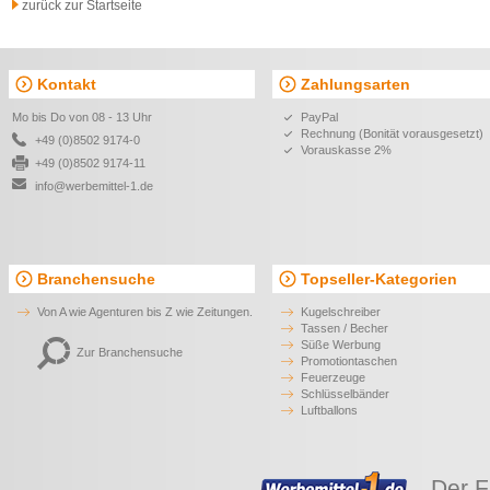
zurück zur Startseite
Weiterentwicklung und Optimierung von hochwertigen Füllfederhaltern gewidmet.
der Tintenleiter bisheriger Füller nicht zufrieden war, strebte er nach Perfekti
erhielt so zahlreiche Patente für seine bahnbrechenden Erfindungen im Bereich der
komplett neuen Füllsystems, mit welchem Füllfederhalter nun auch ohne Pipette 
Füllfederhalter der Marke Jotter den berühmten Pfeilclip auf. Nutzen Sie das dur
Kontakt
Zahlungsarten
Mo bis Do von 08 - 13 Uhr
PayPal
Rechnung (Bonität vorausgesetzt)
+49 (0)8502 9174-0
Vorauskasse 2%
+49 (0)8502 9174-11
info@werbemittel-1.de
Branchensuche
Topseller-Kategorien
Von A wie Agenturen bis Z wie Zeitungen.
Kugelschreiber
Tassen / Becher
Süße Werbung
Zur Branchensuche
Promotiontaschen
Feuerzeuge
Schlüsselbänder
Luftballons
Der F