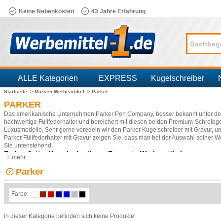
Keine Nebenkosten
43 Jahre Erfahrung
ALLE Kategorien
EXPRESS
Kugelschreiber
Startseite >
Marken Werbeartikel >
Parker
Branchen
PARKER
Das amerikanische Unternehmen Parker Pen Company, besser bekannt unter 
hochwertige Füllfederhalter und bereichert mit diesen beiden Premium-Schreibg
Luxusmodelle. Sehr gerne veredeln wir den Parker Kugelschreiber mit Gravur, um
Parker Füllfederhalter mit Gravur zeigen Sie, dass man bei der Auswahl seiner 
Sie untenstehend.
Parker Jotter Kugelschreiber – Der erste Werbeartikel
mehr
Die Marke Parker, welche sich ganz und gar auf die Produktion von Schreibgerät
Bundesstaat Wisconsin gegründet. Der erste Kugelschreiber kam dabei im Jahr 19
Parker
allem deshalb positive Aufmerksamkeit erzeugt, da dieses Modell insgesamt ein
Kugelschreibers wesentlich langsamer ab, als man es zuvor bei Kugelschreibern
schreiben konnte, als mit handelsüblichen Kugelschreibern zu dieser Zeit. So er
Farbe:
Status im Bereich der Werbeartikel.
Exklusive Werbemittel: Füllfederhalter der Marke Parker
In dieser Kategorie befinden sich keine Produkte!
Neben seiner erfolgreichen Spezialisierung auf hochwertige Kugelschreiber, sowi