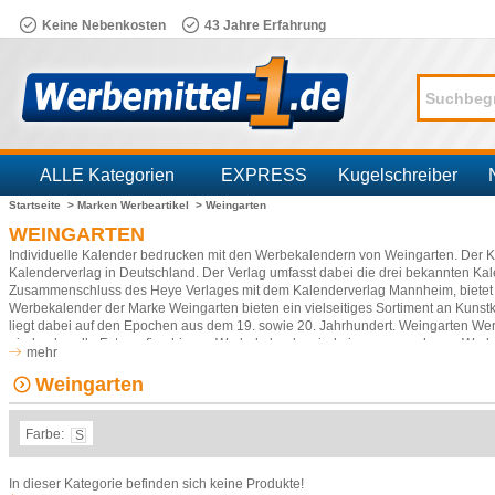
Keine Nebenkosten
43 Jahre Erfahrung
ALLE Kategorien
EXPRESS
Kugelschreiber
Startseite >
Marken Werbeartikel >
Weingarten
Branchen
WEINGARTEN
Individuelle Kalender bedrucken mit den Werbekalendern von Weingarten. Der KV
Kalenderverlag in Deutschland. Der Verlag umfasst dabei die drei bekannten 
Zusammenschluss des Heye Verlages mit dem Kalenderverlag Mannheim, bietet 
Werbekalender der Marke Weingarten bieten ein vielseitiges Sortiment an Kuns
liegt dabei auf den Epochen aus dem 19. sowie 20. Jahrhundert. Weingarten Wer
eindrucksvolle Fotografien hierzu. Werbekalender sind ein gern gesehener Werbear
mehr
jemand kauft sich selbst einen. Sorgen Sie also rechtzeitig für Nachschub bei Ih
Kalender-Kategorie
.
Weingarten
Farbe:
S
In dieser Kategorie befinden sich keine Produkte!