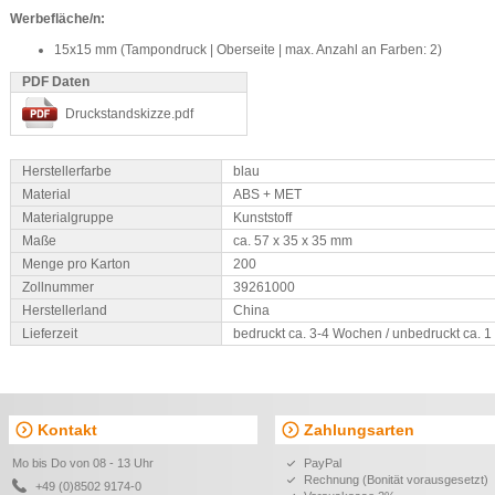
Werbefläche/n:
15x15 mm (Tampondruck | Oberseite | max. Anzahl an Farben: 2)
PDF Daten
Druckstandskizze.pdf
Herstellerfarbe
blau
Material
ABS + MET
Materialgruppe
Kunststoff
Maße
ca. 57 x 35 x 35 mm
Menge pro Karton
200
Zollnummer
39261000
Herstellerland
China
Lieferzeit
bedruckt ca. 3-4 Wochen / unbedruckt ca. 
Kontakt
Zahlungsarten
Mo bis Do von 08 - 13 Uhr
PayPal
Rechnung (Bonität vorausgesetzt)
+49 (0)8502 9174-0