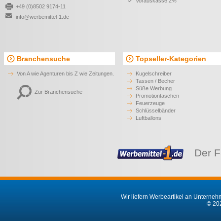
Vorauskasse 2%
+49 (0)8502 9174-11
info@werbemittel-1.de
Branchensuche
Topseller-Kategorien
Von A wie Agenturen bis Z wie Zeitungen.
Kugelschreiber
Tassen / Becher
Süße Werbung
Zur Branchensuche
Promotiontaschen
Feuerzeuge
Schlüsselbänder
Luftballons
Der F
Wir liefern Werbeartikel an Unternehm
© 202