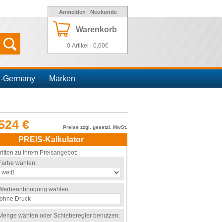
|
Anmelden
Neukunde
Warenkorb
0 Artikel | 0,00€
n-Germany
Marken
524 €
Preise zzgl. gesetzl. MwSt.
PREIS-Kalkulator
ritten zu Ihrem Preisangebot:
Farbe wählen:
Werbeanbringung wählen:
Menge wählen oder Schieberegler benutzen: