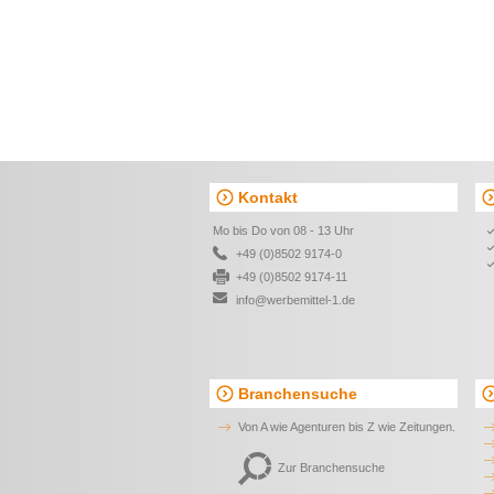
Kontakt
Mo bis Do von 08 - 13 Uhr
+49 (0)8502 9174-0
+49 (0)8502 9174-11
info@werbemittel-1.de
Branchensuche
Von A wie Agenturen bis Z wie Zeitungen.
Zur Branchensuche