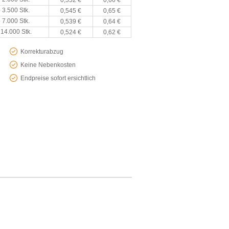
0,552 €
0,66 €
 3.500 Stk.
0,545 €
0,65 €
 7.000 Stk.
0,539 €
0,64 €
 14.000 Stk.
0,524 €
0,62 €
Korrekturabzug
Keine Nebenkosten
Endpreise sofort ersichtlich