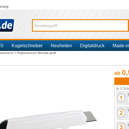
hrung
SS
Kugelschreiber
Neuheiten
Digitaldruck
Made-i
tonmesser >
Papiermesser Nevada groß
0,
ab
In 3 Sch