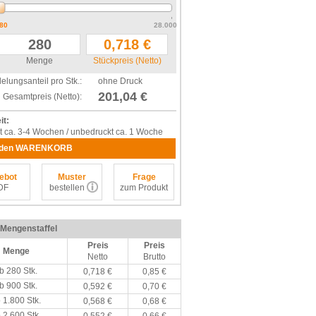
80
28.000
Menge
Stückpreis (Netto)
elungsanteil pro Stk.:
ohne Druck
201,04 €
Gesamtpreis (Netto):
it:
t ca. 3-4 Wochen / unbedruckt ca. 1 Woche
 den WARENKORB
ebot
Muster
Frage
DF
bestellen
zum Produkt
/ Mengenstaffel
Preis
Preis
Menge
Netto
Brutto
b 280 Stk.
0,718 €
0,85 €
b 900 Stk.
0,592 €
0,70 €
 1.800 Stk.
0,568 €
0,68 €
 2.600 Stk.