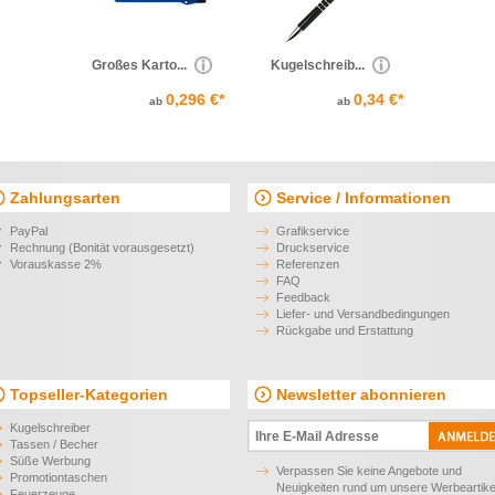
Großes Karto...
Kugelschreib...
0,296 €*
0,34 €*
ab
ab
Zahlungsarten
Service / Informationen
PayPal
Grafikservice
Rechnung (Bonität vorausgesetzt)
Druckservice
Vorauskasse 2%
Referenzen
FAQ
Feedback
Liefer- und Versandbedingungen
Rückgabe und Erstattung
Topseller-Kategorien
Newsletter abonnieren
Kugelschreiber
Tassen / Becher
Süße Werbung
Verpassen Sie keine Angebote und
Promotiontaschen
Neuigkeiten rund um unsere Werbeartike
Feuerzeuge