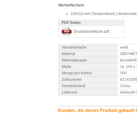
Werbefläche/n:
100x10 mm (Tampondruck | Vorderseite 
PDF Daten
Druckstandskizze.pdf
Herstellerfarbe
weiß
Material
ABS+ME
Materialgruppe
Kunststoff
Maße
ca. 150 x
Menge pro Karton
500
Zollnummer
8214100
Herstellerland
China
Lieferzeit
bedruckt 
Kunden, die dieses Produkt gekauft 