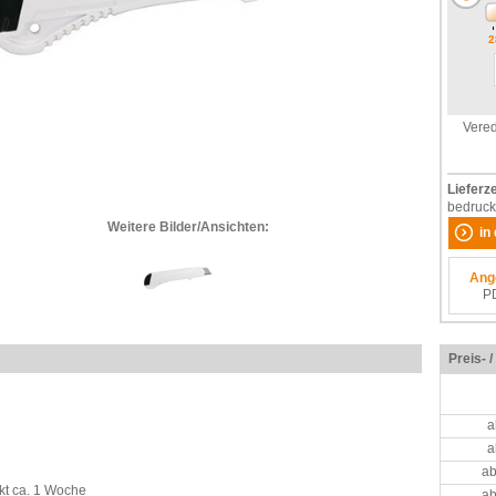
2
Vered
Lieferze
bedruck
Weitere Bilder/Ansichten:
in
Ang
P
Preis- 
a
a
ab
kt ca. 1 Woche
ab