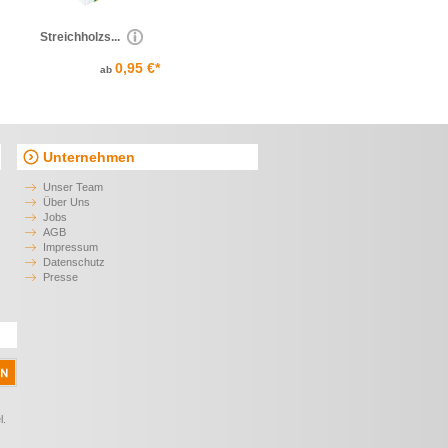
Streichholzs...
0,95 €*
ab
Unternehmen
Unser Team
Über Uns
Jobs
AGB
Impressum
Datenschutz
Presse
l.