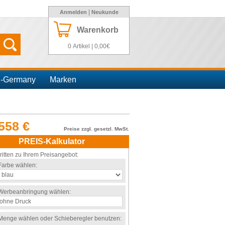
|
Anmelden
Neukunde
Warenkorb
0 Artikel | 0,00€
n-Germany
Marken
558 €
Preise zzgl. gesetzl. MwSt.
PREIS-Kalkulator
ritten zu Ihrem Preisangebot:
Farbe wählen:
Werbeanbringung wählen:
Menge wählen oder Schieberegler benutzen: