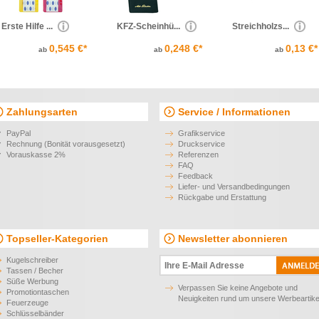
Erste Hilfe ...
KFZ-Scheinhü...
Streichholzs...
0,545 €*
0,248 €*
0,13 €*
ab
ab
ab
Zahlungsarten
Service / Informationen
PayPal
Grafikservice
Rechnung (Bonität vorausgesetzt)
Druckservice
Vorauskasse 2%
Referenzen
FAQ
Feedback
Liefer- und Versandbedingungen
Rückgabe und Erstattung
Topseller-Kategorien
Newsletter abonnieren
Kugelschreiber
Tassen / Becher
Süße Werbung
Verpassen Sie keine Angebote und
Promotiontaschen
Neuigkeiten rund um unsere Werbeartike
Feuerzeuge
Schlüsselbänder