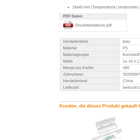
18x40 mm (Tampondruck | Vorderseite |
PDF Daten
Druckstandskizze.pdf
Herstellerfarbe
blau
Material
PS
Materialgruppe
Kunststoff
Maße
ca. 42 x 
Menge pro Karton
480
Zollnummer
3926909
Herstellerland
China
Lieferzeit
bedruckt 
Kunden, die dieses Produkt gekauft 