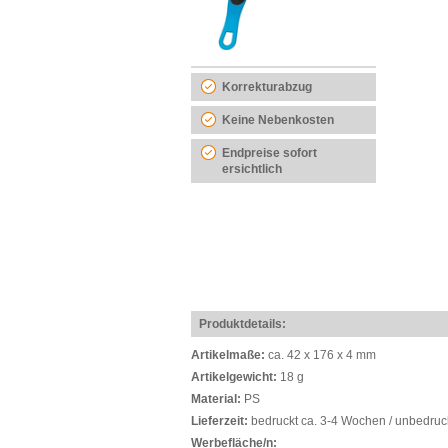
Korrekturabzug
Keine Nebenkosten
Endpreise sofort
ersichtlich
Produktdetails:
Artikelmaße:
ca. 42 x 176 x 4 mm
Artikelgewicht:
18 g
Material:
PS
Lieferzeit:
bedruckt ca. 3-4 Wochen / unbedruc
Werbefläche/n: