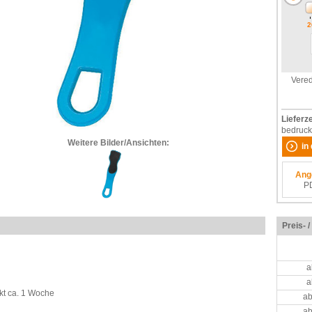
2
Vered
Lieferze
bedruck
Weitere Bilder/Ansichten:
in
Ang
P
Preis- 
a
a
kt ca. 1 Woche
ab
ab