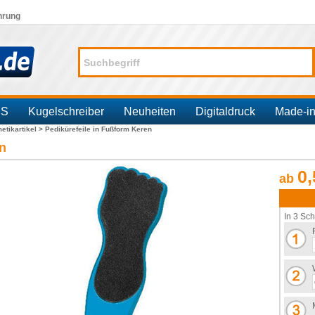
hrung
SS
Kugelschreiber
Neuheiten
Digitaldruck
Made-i
etikartikel >
Pedikürefeile in Fußform Keren
en
0,
ab
In 3 Sch