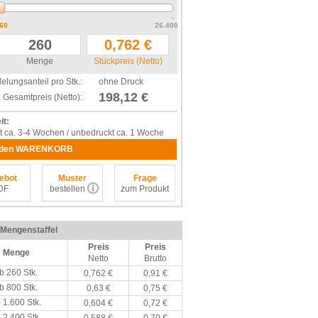
60
26.400
Menge
Stückpreis (Netto)
elungsanteil pro Stk.:
ohne Druck
198,12 €
Gesamtpreis (Netto):
it:
t ca. 3-4 Wochen / unbedruckt ca. 1 Woche
 den WARENKORB
ebot
Muster
Frage
DF
bestellen
zum Produkt
/ Mengenstaffel
Preis
Preis
Menge
Netto
Brutto
b 260 Stk.
0,762 €
0,91 €
b 800 Stk.
0,63 €
0,75 €
 1.600 Stk.
0,604 €
0,72 €
 2.400 Stk.