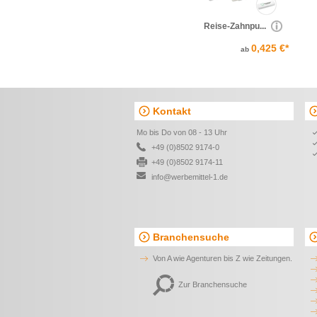
Reise-Zahnpu...
0,425 €*
ab
Kontakt
Mo bis Do von 08 - 13 Uhr
+49 (0)8502 9174-0
+49 (0)8502 9174-11
info@werbemittel-1.de
Branchensuche
Von A wie Agenturen bis Z wie Zeitungen.
Zur Branchensuche