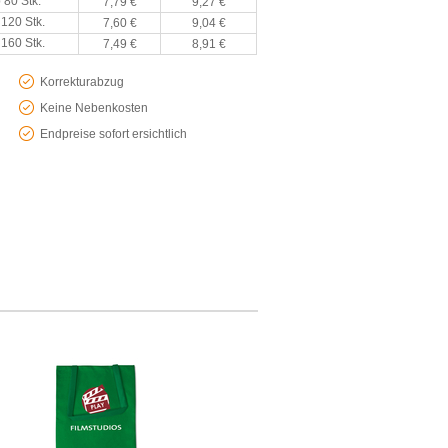
 80 Stk.
7,79 €
9,27 €
 120 Stk.
7,60 €
9,04 €
 160 Stk.
7,49 €
8,91 €
Korrekturabzug
Keine Nebenkosten
Endpreise sofort ersichtlich