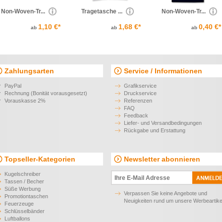
Non-Woven-Tr...
Tragetasche ...
Non-Woven-Tr...
1,10 €*
1,68 €*
0,40 €*
ab
ab
ab
Zahlungsarten
Service / Informationen
PayPal
Grafikservice
Rechnung (Bonität vorausgesetzt)
Druckservice
Vorauskasse 2%
Referenzen
FAQ
Feedback
Liefer- und Versandbedingungen
Rückgabe und Erstattung
Topseller-Kategorien
Newsletter abonnieren
Kugelschreiber
Tassen / Becher
Süße Werbung
Verpassen Sie keine Angebote und
Promotiontaschen
Neuigkeiten rund um unsere Werbeartike
Feuerzeuge
Schlüsselbänder
Luftballons