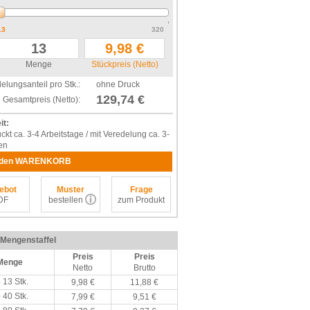
13
320
Menge
Stückpreis (Netto)
elungsanteil pro Stk.:
ohne Druck
129,74 €
Gesamtpreis (Netto):
it:
kt ca. 3-4 Arbeitstage / mit Veredelung ca. 3-
en
 den WARENKORB
ebot
Muster
Frage
DF
bestellen
zum Produkt
/ Mengenstaffel
Preis
Preis
Menge
Netto
Brutto
 13 Stk.
9,98 €
11,88 €
 40 Stk.
7,99 €
9,51 €