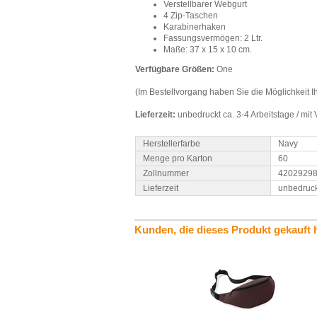
Verstellbarer Webgurt
4 Zip-Taschen
Karabinerhaken
Fassungsvermögen: 2 Ltr.
Maße: 37 x 15 x 10 cm.
Verfügbare Größen:
One
(Im Bestellvorgang haben Sie die Möglichkeit
Lieferzeit:
unbedruckt ca. 3-4 Arbeitstage / mi
Herstellerfarbe
Navy
Menge pro Karton
60
Zollnummer
4202929
Lieferzeit
unbedruck
Kunden, die dieses Produkt gekauft 