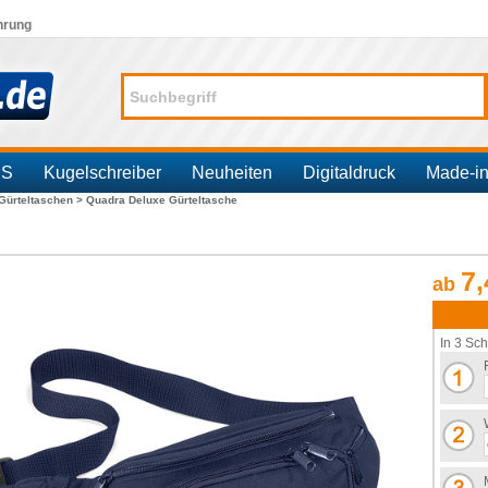
hrung
SS
Kugelschreiber
Neuheiten
Digitaldruck
Made-i
Gürteltaschen >
Quadra Deluxe Gürteltasche
7,
ab
In 3 Sch