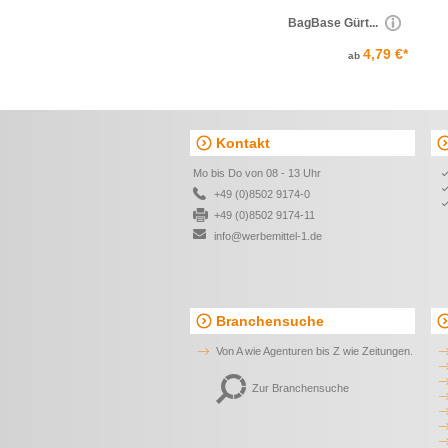
BagBase Gürt...
4,79 €*
ab
Kontakt
Mo bis Do von 08 - 13 Uhr
+49 (0)8502 9174-0
+49 (0)8502 9174-11
info@werbemittel-1.de
Branchensuche
Von A wie Agenturen bis Z wie Zeitungen.
Zur Branchensuche