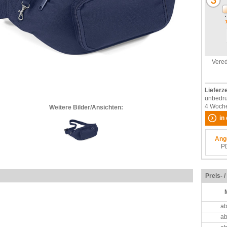
Vered
Lieferze
unbedruc
4 Woch
Weitere Bilder/Ansichten:
in
Ang
P
Preis- 
ab
ab