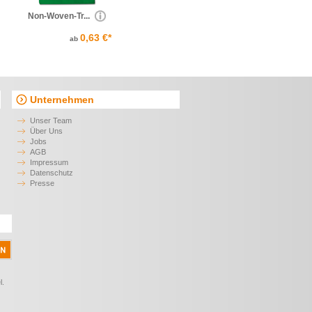
Non-Woven-Tr...
0,63 €*
ab
Unternehmen
Unser Team
Über Uns
Jobs
AGB
Impressum
Datenschutz
Presse
l.