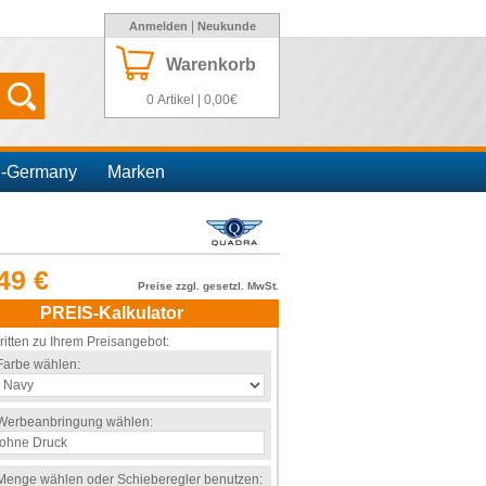
|
Anmelden
Neukunde
Warenkorb
0 Artikel | 0,00€
n-Germany
Marken
49 €
Preise zzgl. gesetzl. MwSt.
PREIS-Kalkulator
ritten zu Ihrem Preisangebot:
Farbe wählen:
Werbeanbringung wählen:
Menge wählen oder Schieberegler benutzen: