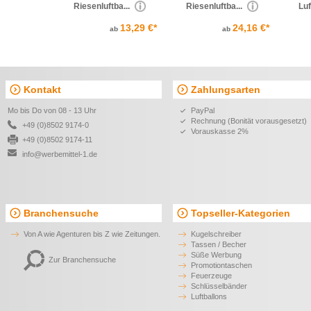
Riesenluftba...
Riesenluftba...
Luf
13,29 €*
24,16 €*
ab
ab
Kontakt
Zahlungsarten
Mo bis Do von 08 - 13 Uhr
PayPal
Rechnung (Bonität vorausgesetzt)
+49 (0)8502 9174-0
Vorauskasse 2%
+49 (0)8502 9174-11
info@werbemittel-1.de
Branchensuche
Topseller-Kategorien
Von A wie Agenturen bis Z wie Zeitungen.
Kugelschreiber
Tassen / Becher
Süße Werbung
Zur Branchensuche
Promotiontaschen
Feuerzeuge
Schlüsselbänder
Luftballons