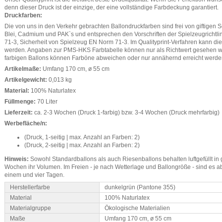
denn dieser Druck ist der einzige, der eine vollständige Farbdeckung garantiert.
Druckfarben:
Die von uns in den Verkehr gebrachten Ballondruckfarben sind frei von giftigen
Blei, Cadmium und PAK`s und entsprechen den Vorschriften der Spielzeugrichtl
71-3, Sicherheit von Spielzeug EN Norm 71-3. Im Qualityprint-Verfahren kann d
werden. Angaben zur PMS-HKS Farbtabelle können nur als Richtwert gesehen 
farbigen Ballons können Farböne abweichen oder nur annähernd erreicht werde
Artikelmaße:
Umfang 170 cm, ø 55 cm
Artikelgewicht:
0,013 kg
Material:
100% Naturlatex
Füllmenge:
70 Liter
Lieferzeit:
ca. 2-3 Wochen (Druck 1-farbig) bzw. 3-4 Wochen (Druck mehrfarbig)
Werbefläche/n:
(Druck, 1-seitig | max. Anzahl an Farben: 2)
(Druck, 2-seitig | max. Anzahl an Farben: 2)
Hinweis:
Sowohl Standardballons als auch Riesenballons behalten luftgefüllt 
Wochen ihr Volumen. Im Freien - je nach Wetterlage und Ballongröße - sind es 
einem und vier Tagen.
Herstellerfarbe
dunkelgrün (Pantone 355)
Material
100% Naturlatex
Materialgruppe
Ökologische Materialien
Maße
Umfang 170 cm, ø 55 cm