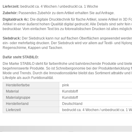
Lieferzeit:
bedruckt ca. 4 Wochen / unbedruckt ca. 1 Woche
Zubehör:
Passendes Zubehör zu dem Artikel erhalten Sie auf Anfrage.
Digitaldruck 4c:
Die digitale Drucktechnik für flache Artikel, sowie Artikel in 3D F
Artikel in einer äußerst hohen Qualität digital gedruckt. Alle Details sind sehr fei
bedruckbar. Vom einfachen Text bis zu fotorealistischen Drucken ist alles möglich
Siebdruck:
Der Siebdruck kann nur auf flachen Oberflächen angewendet werden. 
ein- oder mehrfarbig drucken. Der Siebdruck wird vor allem auf Textil- und Nylo
Regenschirme, Kappen und Taschen.
Dafür steht STABILO:
Die Marke STABILO steht für farbenfrohe und bahnbrechende Produkte und bietet
begehrenswerte Produkte. So ist Schreibergonomie bei der Produktentwicklung 
Mode und Trends. Durch die Innovationsstärke bleibt das Sortiment attraktiv und 
Lifestyle als auch Funktionalität.
Herstellerfarbe
pink
Material
Kunststoff
Materialgruppe
Kunststoff
Herstellerland
Deutschland
Lieferzeit
bedruckt ca. 4 Wochen / unbedruckt ca. 1 