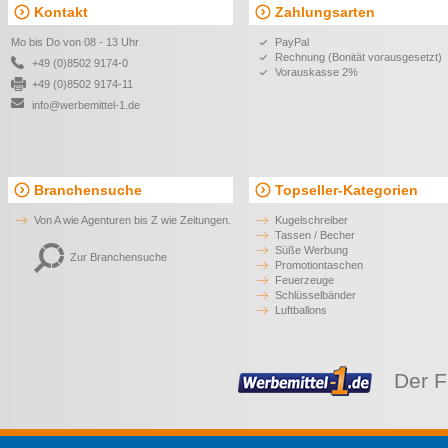
Kontakt
Zahlungsarten
Mo bis Do von 08 - 13 Uhr
PayPal
Rechnung (Bonität vorausgesetzt)
+49 (0)8502 9174-0
Vorauskasse 2%
+49 (0)8502 9174-11
info@werbemittel-1.de
Branchensuche
Topseller-Kategorien
Von A wie Agenturen bis Z wie Zeitungen.
Kugelschreiber
Tassen / Becher
Süße Werbung
Zur Branchensuche
Promotiontaschen
Feuerzeuge
Schlüsselbänder
Luftballons
Der F