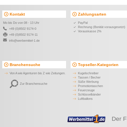
Kontakt
Zahlungsarten
Mo bis Do von 08 - 13 Uhr
PayPal
Rechnung (Bonität vorausgesetzt)
+49 (0)8502 9174-0
Vorauskasse 2%
+49 (0)8502 9174-11
info@werbemittel-1.de
Branchensuche
Topseller-Kategorien
Von A wie Agenturen bis Z wie Zeitungen.
Kugelschreiber
Tassen / Becher
Süße Werbung
Zur Branchensuche
Promotiontaschen
Feuerzeuge
Schlüsselbänder
Luftballons
Der F