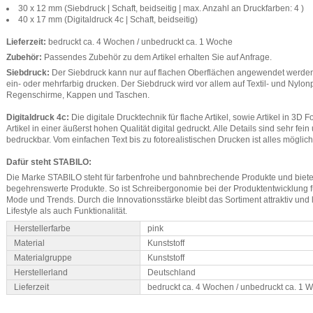
30 x 12 mm (Siebdruck | Schaft, beidseitig | max. Anzahl an Druckfarben: 4 )
40 x 17 mm (Digitaldruck 4c | Schaft, beidseitig)
Lieferzeit:
bedruckt ca. 4 Wochen / unbedruckt ca. 1 Woche
Zubehör:
Passendes Zubehör zu dem Artikel erhalten Sie auf Anfrage.
Siebdruck:
Der Siebdruck kann nur auf flachen Oberflächen angewendet werden. 
ein- oder mehrfarbig drucken. Der Siebdruck wird vor allem auf Textil- und Nylo
Regenschirme, Kappen und Taschen.
Digitaldruck 4c:
Die digitale Drucktechnik für flache Artikel, sowie Artikel in 3D F
Artikel in einer äußerst hohen Qualität digital gedruckt. Alle Details sind sehr fei
bedruckbar. Vom einfachen Text bis zu fotorealistischen Drucken ist alles möglich
Dafür steht STABILO:
Die Marke STABILO steht für farbenfrohe und bahnbrechende Produkte und bietet
begehrenswerte Produkte. So ist Schreibergonomie bei der Produktentwicklung 
Mode und Trends. Durch die Innovationsstärke bleibt das Sortiment attraktiv und 
Lifestyle als auch Funktionalität.
Herstellerfarbe
pink
Material
Kunststoff
Materialgruppe
Kunststoff
Herstellerland
Deutschland
Lieferzeit
bedruckt ca. 4 Wochen / unbedruckt ca. 1 