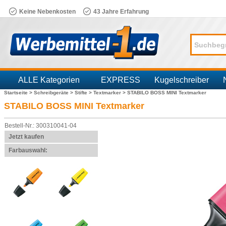
Keine Nebenkosten
43 Jahre Erfahrung
ALLE Kategorien
EXPRESS
Kugelschreiber
Startseite >
Schreibgeräte >
Stifte >
Textmarker >
STABILO BOSS MINI Textmarker
Branchen
STABILO BOSS MINI Textmarker
Bestell-Nr.: 300310041-04
Jetzt kaufen
Farbauswahl: