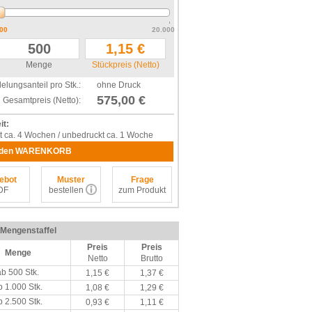
00
20.000
Menge
Stückpreis (Netto)
elungsanteil pro Stk.:
ohne Druck
575,00 €
Gesamtpreis (Netto):
it:
t ca. 4 Wochen / unbedruckt ca. 1 Woche
 den WARENKORB
ebot
Muster
Frage
DF
bestellen
zum Produkt
/ Mengenstaffel
Preis
Preis
Menge
Netto
Brutto
ab 500 Stk.
1,15 €
1,37 €
b 1.000 Stk.
1,08 €
1,29 €
b 2.500 Stk.
0,93 €
1,11 €