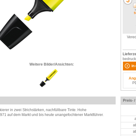
5
Vered
Lieferze
bedruck
Weitere Bilder/Ansichten:
in
Ang
P
Preis- 
kierer in zwei Strichstärken, nachfüllbare Tinte. Hohe
t 1971 auf dem Markt und bis heute unangefochtener Marktführer.
a
a