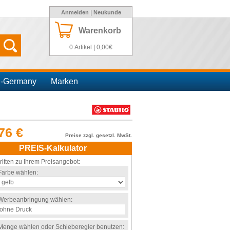
|
Anmelden
Neukunde
Warenkorb
0 Artikel | 0,00€
n-Germany
Marken
76 €
Preise zzgl. gesetzl. MwSt.
PREIS-Kalkulator
ritten zu Ihrem Preisangebot:
Farbe wählen:
Werbeanbringung wählen:
Menge wählen oder Schieberegler benutzen: