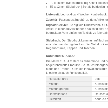
72 x 18 mm (Digitaldruck 4c | Schaft, beidsei
53 x 12 mm (Siebdruck | Schaft, beidseitig |
Lieferzeit:
bedruckt ca. 4 Wochen / unbedruckt
Zubehör:
Passendes Zubehör zu dem Artikel erh
Digitaldruck 4c:
Die digitale Drucktechnik für f
Artikel in einer äußerst hohen Qualität digital g
bedruckbar. Vom einfachen Text bis zu fotoreali
Siebdruck:
Der Siebdruck kann nur auf flachen
ein- oder mehrfarbig drucken. Der Siebdruck wi
Regenschirme, Kappen und Taschen.
Dafür steht STABILO:
Die Marke STABILO steht für farbenfrohe und b
begehrenswerte Produkte. So ist Schreibergon
Mode und Trends. Durch die Innovationsstärke bl
Lifestyle als auch Funktionalität.
Herstellerfarbe
gelb
Material
Kunststoff
Materialgruppe
Kunststoff
Herstellerland
Deutschl
Lieferzeit
bedruckt 