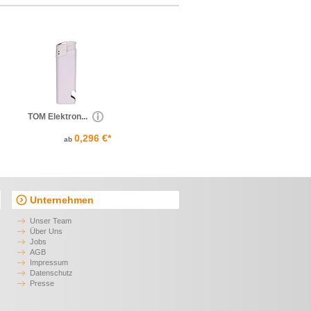
TOM Elektron...
0,296 €*
ab
Unternehmen
Unser Team
Über Uns
Jobs
AGB
Impressum
Datenschutz
Presse