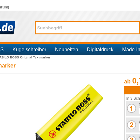
hrung
SS
Kugelschreiber
Neuheiten
Digitaldruck
Made-i
ABILO BOSS Original Textmarker
marker
0,
ab
In 3 Sch