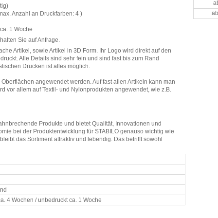
a
tig)
ab
 max. Anzahl an Druckfarben: 4 )
 ca. 1 Woche
alten Sie auf Anfrage.
lache Artikel, sowie Artikel in 3D Form. Ihr Logo wird direkt auf den
edruckt. Alle Details sind sehr fein und sind fast bis zum Rand
stischen Drucken ist alles möglich.
 Oberflächen angewendet werden. Auf fast allen Artikeln kann man
rd vor allem auf Textil- und Nylonprodukten angewendet, wie z.B.
ahnbrechende Produkte und bietet Qualität, Innovationen und
omie bei der Produktentwicklung für STABILO genauso wichtig wie
eibt das Sortiment attraktiv und lebendig. Das betrifft sowohl
and
ca. 4 Wochen / unbedruckt ca. 1 Woche