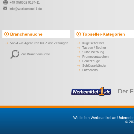
+49 (0)8502 9174-11
info@werbemittel-1.de
Branchensuche
Topseller-Kategorien
Von A wie Agenturen bis Z wie Zeitungen.
Kugelschreiber
Tassen / Becher
Süße Werbung
Zur Branchensuche
Promotiontaschen
Feuerzeuge
Schlüsselbänder
Luftballons
Der F
Wir liefern Werbeartikel an Unternehm
© 202