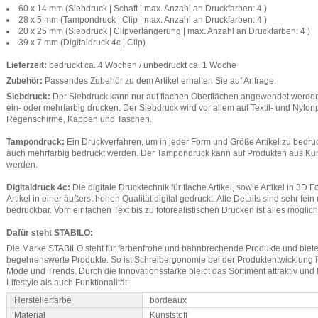
60 x 14 mm (Siebdruck | Schaft | max. Anzahl an Druckfarben: 4 )
28 x 5 mm (Tampondruck | Clip | max. Anzahl an Druckfarben: 4 )
20 x 25 mm (Siebdruck | Clipverlängerung | max. Anzahl an Druckfarben: 4 )
39 x 7 mm (Digitaldruck 4c | Clip)
Lieferzeit:
bedruckt ca. 4 Wochen / unbedruckt ca. 1 Woche
Zubehör:
Passendes Zubehör zu dem Artikel erhalten Sie auf Anfrage.
Siebdruck:
Der Siebdruck kann nur auf flachen Oberflächen angewendet werden. 
ein- oder mehrfarbig drucken. Der Siebdruck wird vor allem auf Textil- und Nylo
Regenschirme, Kappen und Taschen.
Tampondruck:
Ein Druckverfahren, um in jeder Form und Größe Artikel zu bedru
auch mehrfarbig bedruckt werden. Der Tampondruck kann auf Produkten aus Kun
werden.
Digitaldruck 4c:
Die digitale Drucktechnik für flache Artikel, sowie Artikel in 3D F
Artikel in einer äußerst hohen Qualität digital gedruckt. Alle Details sind sehr fei
bedruckbar. Vom einfachen Text bis zu fotorealistischen Drucken ist alles möglich
Dafür steht STABILO:
Die Marke STABILO steht für farbenfrohe und bahnbrechende Produkte und bietet
begehrenswerte Produkte. So ist Schreibergonomie bei der Produktentwicklung 
Mode und Trends. Durch die Innovationsstärke bleibt das Sortiment attraktiv und 
Lifestyle als auch Funktionalität.
Herstellerfarbe
bordeaux
Material
Kunststoff