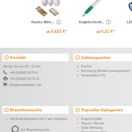
thanxx Mini-...
Kugelschreib...
LED
0,622 €*
0,21 €*
ab
ab
Kontakt
Zahlungsarten
Mo bis Do von 08 - 13 Uhr
PayPal
Rechnung (Bonität vorausgesetzt)
+49 (0)8502 9174-0
Vorauskasse 2%
+49 (0)8502 9174-11
info@werbemittel-1.de
Branchensuche
Topseller-Kategorien
Von A wie Agenturen bis Z wie Zeitungen.
Kugelschreiber
Tassen / Becher
Süße Werbung
Zur Branchensuche