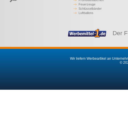
Promotiontaschen
Feuerzeuge
Schlüsselbänder
Luftballons
Der F
Wir liefern Werbeartikel an Unternehm
© 202