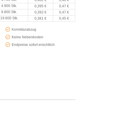
0,402 €
0,48 €
 4.900 Stk.
0,395 €
0,47 €
 9.800 Stk.
0,392 €
0,47 €
 19.600 Stk.
0,381 €
0,45 €
Korrekturabzug
Keine Nebenkosten
Endpreise sofort ersichtlich