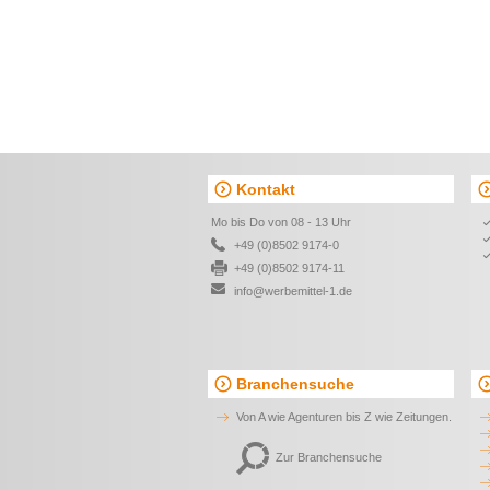
Kontakt
Mo bis Do von 08 - 13 Uhr
+49 (0)8502 9174-0
+49 (0)8502 9174-11
info@werbemittel-1.de
Branchensuche
Von A wie Agenturen bis Z wie Zeitungen.
Zur Branchensuche