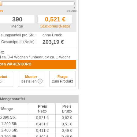
90
39.200
Menge
Stückpreis (Netto)
elungsanteil pro Stk.:
ohne Druck
203,19 €
Gesamtpreis (Netto):
it:
t ca. 3-4 Wochen / unbedruckt ca. 1 Woche
 den WARENKORB
ebot
Muster
Frage
DF
bestellen
zum Produkt
/ Mengenstaffel
Preis
Preis
Menge
Netto
Brutto
b 390 Stk.
0,521 €
0,62 €
 1.200 Stk.
0,431 €
0,51 €
 2.400 Stk.
0,411 €
0,49 €
 3.700 Stk.