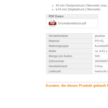
45 mm (Tampondruck | Oberseite | max. 
ø 54 mm (Digitaldruck | Oberseite)
PDF Daten
Druckstandskizze.pdf
Herstellerfarbe
glasklar
Material
PS+GL
Materialgruppe
Kunststoff
Maße
ca. ø 61 
Menge pro Karton
500
Zollnummer
3926909
Herstellerland
China
Lieferzeit
bedruckt 
Kunden, die dieses Produkt gekauft 