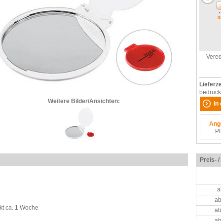
3
Vered
Lieferze
bedruck
Weitere Bilder/Ansichten:
in
Ang
P
Preis- 
a
ab
kt ca. 1 Woche
ab
ab