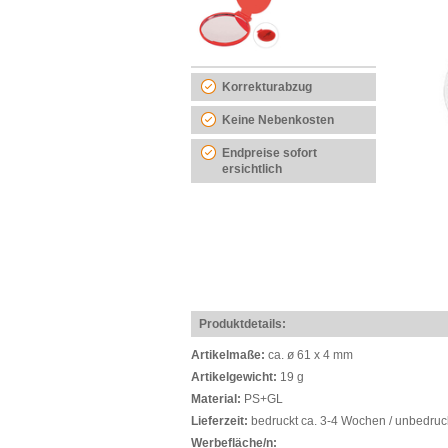
Korrekturabzug
Keine Nebenkosten
Endpreise sofort
ersichtlich
Produktdetails:
Artikelmaße:
ca. ø 61 x 4 mm
Artikelgewicht:
19 g
Material:
PS+GL
Lieferzeit:
bedruckt ca. 3-4 Wochen / unbedruc
Werbefläche/n: