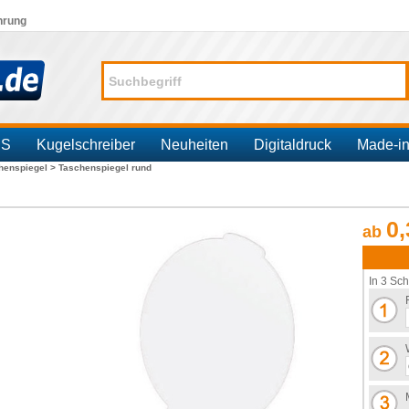
hrung
SS
Kugelschreiber
Neuheiten
Digitaldruck
Made-i
henspiegel >
Taschenspiegel rund
0,
ab
In 3 Sch