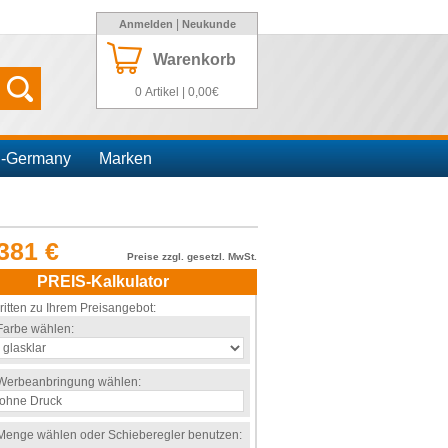
|
Anmelden
Neukunde
Warenkorb
0 Artikel | 0,00€
n-Germany
Marken
381 €
Preise zzgl. gesetzl. MwSt.
PREIS-Kalkulator
ritten zu Ihrem Preisangebot:
Farbe wählen:
Werbeanbringung wählen:
Menge wählen oder Schieberegler benutzen: