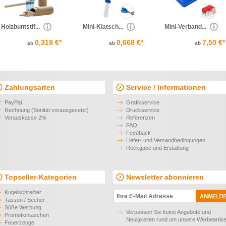
Holzbuntstif...
Mini-Klatsch...
Mini-Verband...
0,319 €*
0,668 €*
7,50 €*
ab
ab
ab
Zahlungsarten
Service / Informationen
PayPal
Grafikservice
Rechnung (Bonität vorausgesetzt)
Druckservice
Vorauskasse 2%
Referenzen
FAQ
Feedback
Liefer- und Versandbedingungen
Rückgabe und Erstattung
Topseller-Kategorien
Newsletter abonnieren
Kugelschreiber
Tassen / Becher
Süße Werbung
Verpassen Sie keine Angebote und
Promotiontaschen
Neuigkeiten rund um unsere Werbeartike
Feuerzeuge