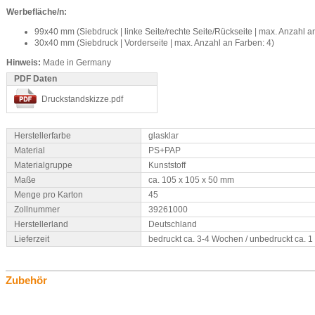
Werbefläche/n:
99x40 mm (Siebdruck | linke Seite/rechte Seite/Rückseite | max. Anzahl a
30x40 mm (Siebdruck | Vorderseite | max. Anzahl an Farben: 4)
Hinweis:
Made in Germany
PDF Daten
Druckstandskizze.pdf
Herstellerfarbe
glasklar
Material
PS+PAP
Materialgruppe
Kunststoff
Maße
ca. 105 x 105 x 50 mm
Menge pro Karton
45
Zollnummer
39261000
Herstellerland
Deutschland
Lieferzeit
bedruckt ca. 3-4 Wochen / unbedruckt ca. 
Zubehör