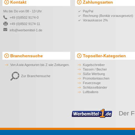
Kontakt
Zahlungsarten
Mo bis Do von 08 - 13 Uhr
PayPal
Rechnung (Bonität vorausgesetzt)
+49 (0)8502 9174-0
Vorauskasse 2%
+49 (0)8502 9174-11
info@werbemittel-1.de
Branchensuche
Topseller-Kategorien
Von A wie Agenturen bis Z wie Zeitungen.
Kugelschreiber
Tassen / Becher
Süße Werbung
Zur Branchensuche
Promotiontaschen
Feuerzeuge
Schlüsselbänder
Luftballons
Der F