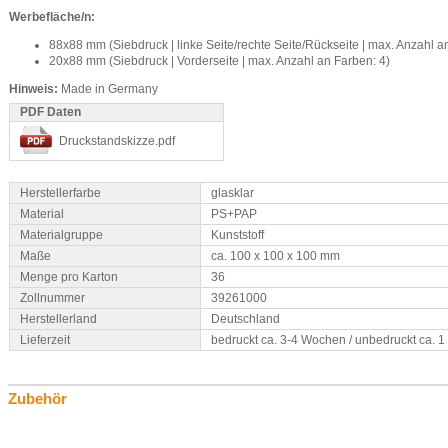
Werbefläche/n:
88x88 mm (Siebdruck | linke Seite/rechte Seite/Rückseite | max. Anzahl a
20x88 mm (Siebdruck | Vorderseite | max. Anzahl an Farben: 4)
Hinweis:
Made in Germany
PDF Daten
Druckstandskizze.pdf
Herstellerfarbe
glasklar
Material
PS+PAP
Materialgruppe
Kunststoff
Maße
ca. 100 x 100 x 100 mm
Menge pro Karton
36
Zollnummer
39261000
Herstellerland
Deutschland
Lieferzeit
bedruckt ca. 3-4 Wochen / unbedruckt ca. 
Zubehör