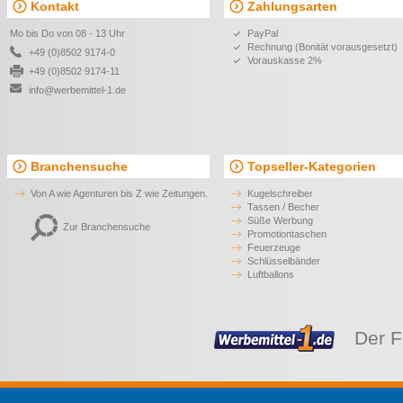
Kontakt
Zahlungsarten
Mo bis Do von 08 - 13 Uhr
PayPal
Rechnung (Bonität vorausgesetzt)
+49 (0)8502 9174-0
Vorauskasse 2%
+49 (0)8502 9174-11
info@werbemittel-1.de
Branchensuche
Topseller-Kategorien
Von A wie Agenturen bis Z wie Zeitungen.
Kugelschreiber
Tassen / Becher
Süße Werbung
Zur Branchensuche
Promotiontaschen
Feuerzeuge
Schlüsselbänder
Luftballons
Der F