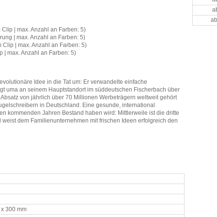
a
ab
Clip | max. Anzahl an Farben: 5)
rung | max. Anzahl an Farben: 5)
Clip | max. Anzahl an Farben: 5)
p | max. Anzahl an Farben: 5)
evolutionäre Idee in die Tat um: Er verwandelte einfache
tigt uma an seinem Hauptstandort im süddeutschen Fischerbach über
 Absatz von jährlich über 70 Millionen Werbeträgern weltweit gehört
gelschreibern in Deutschland. Eine gesunde, international
en kommenden Jahren Bestand haben wird: Mittlerweile ist die dritte
d weist dem Familienunternehmen mit frischen Ideen erfolgreich den
 x 300 mm