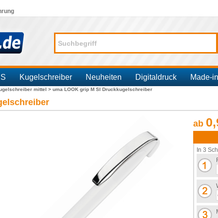
hrung
SS
Kugelschreiber
Neuheiten
Digitaldruck
Made-i
ugelschreiber mittel >
uma LOOK grip M SI Druckkugelschreiber
elschreiber
0,
ab
In 3 Sch