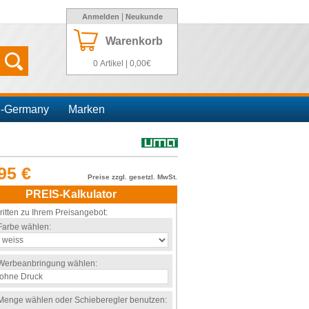
|
Anmelden
Neukunde
Warenkorb
0 Artikel | 0,00€
n-Germany
Marken
95 €
Preise zzgl. gesetzl. MwSt.
PREIS-Kalkulator
ritten zu Ihrem Preisangebot:
Farbe wählen:
Werbeanbringung wählen:
Menge wählen oder Schieberegler benutzen: