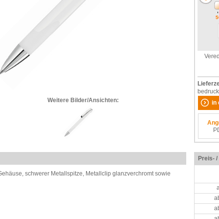
5
Vered
Lieferze
bedruck
Weitere Bilder/Ansichten:
in
Ang
P
Preis- 
ehäuse, schwerer Metallspitze, Metallclip glanzverchromt sowie
a
a
a