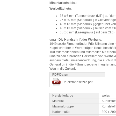
Minenfarbe/n:
blau
Werbefläche/n:
35 x 6 mm (Tampondruck (MT) | auf dem 
25 x 20 mm (Siebdruck | In Clipverlänge
40 x 13 mm (Siebdruck | gegenüber vom 
40 x 13 mm (Siebdruck | seitlich vom Cli
35 x 6 mm (Lasergravur | auf dem Clip)
uma - Die Handschrift der Werbung:
1949 setzte Firmengründer Fritz Ullmann eine r
Kugelschreiber in Werbeträger. Heute beschäf
100 Mitarbeiterinnen und Mitarbeiter. Mit einem
uma zu den führenden Herstellern von Werbeku
ausgerichtete Firmenentwicklung, die auch in d
Generation in die Führungsebene integriert un
Weg in die Zukunft.
PDF Daten
Druckstandskizze.pdf
Herstellerfarbe
weiss
Material
Kunststoff
Materialgruppe
Kunststoff
Kartonmaße
390 x 290