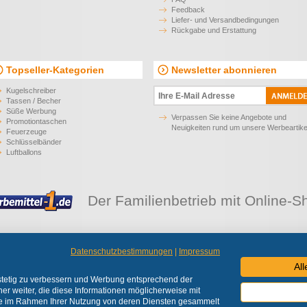
Feedback
Liefer- und Versandbedingungen
Rückgabe und Erstattung
Topseller-Kategorien
Newsletter abonnieren
Kugelschreiber
Tassen / Becher
Süße Werbung
Verpassen Sie keine Angebote und
Promotiontaschen
Neuigkeiten rund um unsere Werbeartike
Feuerzeuge
Schlüsselbänder
Luftballons
Der Familienbetrieb mit Online-S
Datenschutzbestimmungen
|
Impressum
 liefern Werbeartikel an Unternehmen, Institutionen und Vereine.
Alle Preise zzgl. 
Al
© 2026 Werbemittel-1 e.K.
 stetig zu verbessern und Werbung entsprechend der
er weiter, die diese Informationen möglicherweise mit
sie im Rahmen Ihrer Nutzung von deren Diensten gesammelt