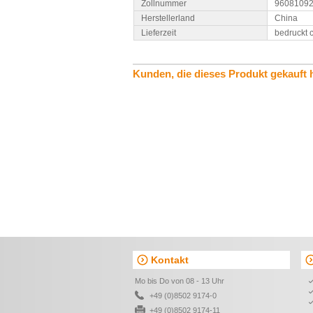
Zollnummer
9608109
Herstellerland
China
Lieferzeit
bedruckt 
Kunden, die dieses Produkt gekauft 
Kontakt
Mo bis Do von 08 - 13 Uhr
+49 (0)8502 9174-0
+49 (0)8502 9174-11