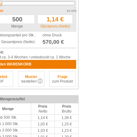
00
20.000
Menge
Stückpreis (Netto)
elungsanteil pro Stk.:
ohne Druck
570,00 €
Gesamtpreis (Netto):
it:
t ca. 3-4 Wochen / unbedruckt ca. 1 Woche
 den WARENKORB
ebot
Muster
Frage
DF
bestellen
zum Produkt
/ Mengenstaffel
Preis
Preis
Menge
Netto
Brutto
ab 500 Stk.
1,14 €
1,36 €
b 1.000 Stk.
1,05 €
1,25 €
b 2.000 Stk.
1,03 €
1,23 €
b 3.000 Stk.