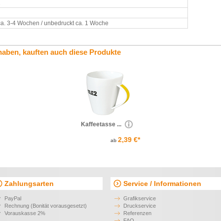
2
ca. 3-4 Wochen / unbedruckt ca. 1 Woche
haben, kauften auch diese Produkte
Kaffeetasse ...
2,39 €*
ab
Zahlungsarten
Service / Informationen
PayPal
Grafikservice
Rechnung (Bonität vorausgesetzt)
Druckservice
Vorauskasse 2%
Referenzen
FAQ