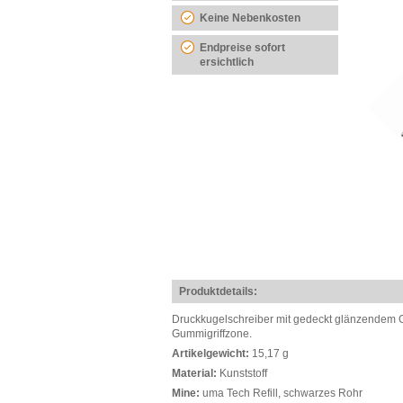
Keine Nebenkosten
Endpreise sofort
ersichtlich
Produktdetails:
Druckkugelschreiber mit gedeckt glänzendem G
Gummigriffzone.
Artikelgewicht:
15,17 g
Material:
Kunststoff
Mine:
uma Tech Refill, schwarzes Rohr