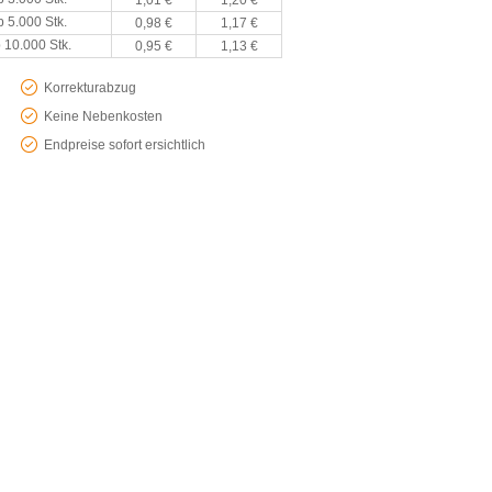
1,01 €
1,20 €
b 5.000 Stk.
0,98 €
1,17 €
 10.000 Stk.
0,95 €
1,13 €
Korrekturabzug
Keine Nebenkosten
Endpreise sofort ersichtlich