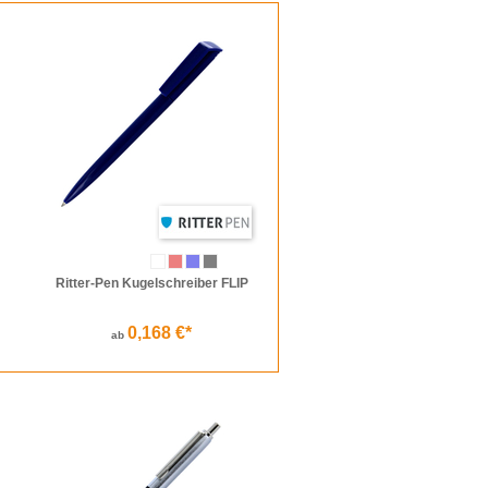
verwendet zudem ausschließlich Qualitätsminen
er auf lange Sicht hin, wenn niemand gerne
e Werbebotschaft stilvoll verbreitet. Und eine
stsein. Ihr Kunde wird dies zu schätzen
Ritter-Pen Kugelschreiber FLIP
0,168 €*
ab