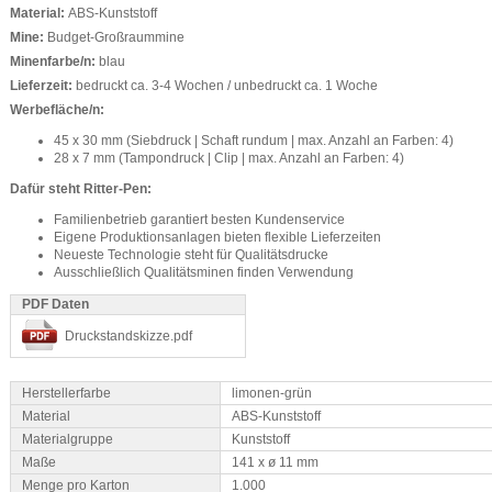
Material:
ABS-Kunststoff
Mine:
Budget-Großraummine
Minenfarbe/n:
blau
Lieferzeit:
bedruckt ca. 3-4 Wochen / unbedruckt ca. 1 Woche
Werbefläche/n:
45 x 30 mm (Siebdruck | Schaft rundum | max. Anzahl an Farben: 4)
28 x 7 mm (Tampondruck | Clip | max. Anzahl an Farben: 4)
Dafür steht Ritter-Pen:
Familienbetrieb garantiert besten Kundenservice
Eigene Produktionsanlagen bieten flexible Lieferzeiten
Neueste Technologie steht für Qualitätsdrucke
Ausschließlich Qualitätsminen finden Verwendung
PDF Daten
Druckstandskizze.pdf
Herstellerfarbe
limonen-grün
Material
ABS-Kunststoff
Materialgruppe
Kunststoff
Maße
141 x ø 11 mm
Menge pro Karton
1.000