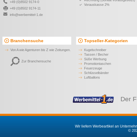
Rechnung (Bonität vorausgesetzt)
+49 (0)8502 9174-0
Vorauskasse 2%
+49 (0)8502 9174-11
info@werbemittel-1.de
Branchensuche
Topseller-Kategorien
Von A wie Agenturen bis Z wie Zeitungen.
Kugelschreiber
Tassen / Becher
Süße Werbung
Zur Branchensuche
Promotiontaschen
Feuerzeuge
Schlüsselbänder
Luftballons
Der F
Wir liefern Werbeartikel an Unternehm
© 202