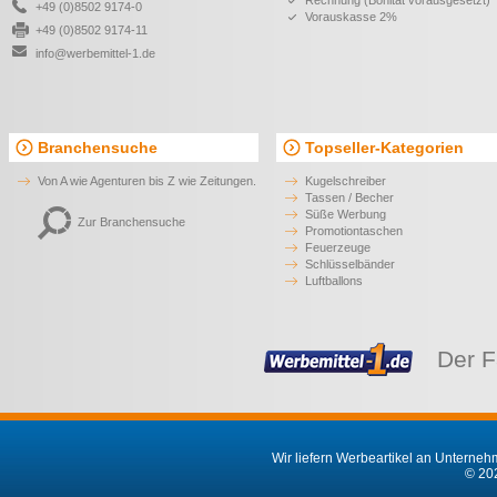
Rechnung (Bonität vorausgesetzt)
+49 (0)8502 9174-0
Vorauskasse 2%
+49 (0)8502 9174-11
info@werbemittel-1.de
Branchensuche
Topseller-Kategorien
Von A wie Agenturen bis Z wie Zeitungen.
Kugelschreiber
Tassen / Becher
Süße Werbung
Zur Branchensuche
Promotiontaschen
Feuerzeuge
Schlüsselbänder
Luftballons
Der F
Wir liefern Werbeartikel an Unternehm
© 202