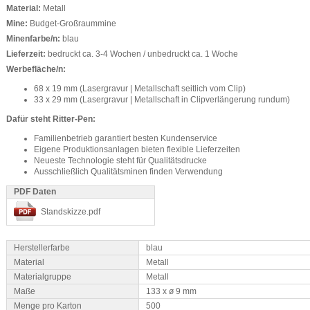
Material:
Metall
Mine:
Budget-Großraummine
Minenfarbe/n:
blau
Lieferzeit:
bedruckt ca. 3-4 Wochen / unbedruckt ca. 1 Woche
Werbefläche/n:
68 x 19 mm (Lasergravur | Metallschaft seitlich vom Clip)
33 x 29 mm (Lasergravur | Metallschaft in Clipverlängerung rundum)
Dafür steht Ritter-Pen:
Familienbetrieb garantiert besten Kundenservice
Eigene Produktionsanlagen bieten flexible Lieferzeiten
Neueste Technologie steht für Qualitätsdrucke
Ausschließlich Qualitätsminen finden Verwendung
PDF Daten
Standskizze.pdf
Herstellerfarbe
blau
Material
Metall
Materialgruppe
Metall
Maße
133 x ø 9 mm
Menge pro Karton
500