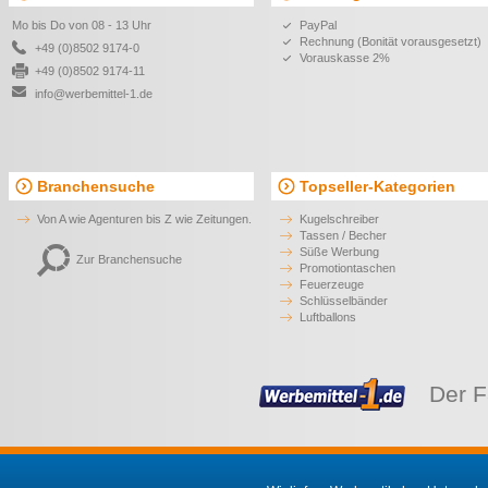
Mo bis Do von 08 - 13 Uhr
PayPal
Rechnung (Bonität vorausgesetzt)
+49 (0)8502 9174-0
Vorauskasse 2%
+49 (0)8502 9174-11
info@werbemittel-1.de
Branchensuche
Topseller-Kategorien
Von A wie Agenturen bis Z wie Zeitungen.
Kugelschreiber
Tassen / Becher
Süße Werbung
Zur Branchensuche
Promotiontaschen
Feuerzeuge
Schlüsselbänder
Luftballons
Der F