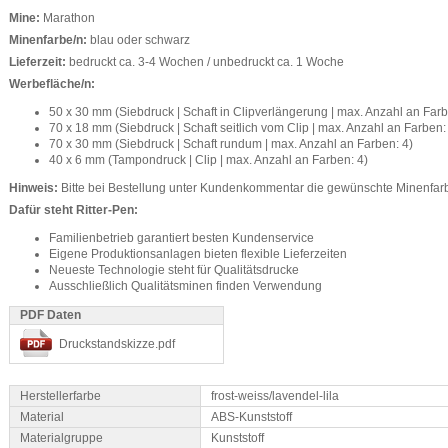
Mine:
Marathon
Minenfarbe/n:
blau oder schwarz
Lieferzeit:
bedruckt ca. 3-4 Wochen / unbedruckt ca. 1 Woche
Werbefläche/n:
50 x 30 mm (Siebdruck | Schaft in Clipverlängerung | max. Anzahl an Farb
70 x 18 mm (Siebdruck | Schaft seitlich vom Clip | max. Anzahl an Farben:
70 x 30 mm (Siebdruck | Schaft rundum | max. Anzahl an Farben: 4)
40 x 6 mm (Tampondruck | Clip | max. Anzahl an Farben: 4)
Hinweis:
Bitte bei Bestellung unter Kundenkommentar die gewünschte Minenfa
Dafür steht Ritter-Pen:
Familienbetrieb garantiert besten Kundenservice
Eigene Produktionsanlagen bieten flexible Lieferzeiten
Neueste Technologie steht für Qualitätsdrucke
Ausschließlich Qualitätsminen finden Verwendung
PDF Daten
Druckstandskizze.pdf
Herstellerfarbe
frost-weiss/lavendel-lila
Material
ABS-Kunststoff
Materialgruppe
Kunststoff