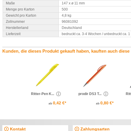
Maße
147 x ø 11 mm
Menge pro Karton
500
Gewicht pro Karton
4,8 kg
Zollnummer
96081092
Herstellerland
Deutschland
Lieferzeit
bedruckt ca. 3-4 Wochen / unbedruckt ca. 
Kunden, die dieses Produkt gekauft haben, kauften auch diese
Ritter-Pen K...
prodir DS3 T...
Rit
0,42 €*
0,80 €*
ab
ab
Kontakt
Zahlungsarten