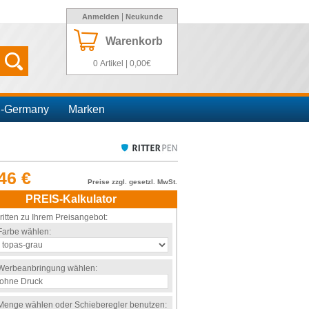
|
Anmelden
Neukunde
Warenkorb
0 Artikel | 0,00€
n-Germany
Marken
46 €
Preise zzgl. gesetzl. MwSt.
PREIS-Kalkulator
ritten zu Ihrem Preisangebot:
Farbe wählen:
Werbeanbringung wählen:
Menge wählen oder Schieberegler benutzen: