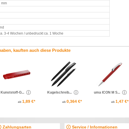
1 mm
2
and
ca. 3-4 Wochen / unbedruckt ca. 1 Woche
haben, kauften auch diese Produkte
Kunststoff-G...
Kugelschreib...
uma ICON M S...
1,89 €*
0,364 €*
1,47 €*
ab
ab
ab
Zahlungsarten
Service / Informationen