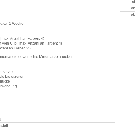
a
ab
ab
kt ca. 1 Woche
| max. Anzahl an Farben: 4)
h vom Clip | max. Anzahl an Farben: 4)
nzahl an Farben: 4)
ommentar die gewünschte Minenfarbe angeben.
enservice
le Lieferzeiten
drucke
Verwendung
u
stoff