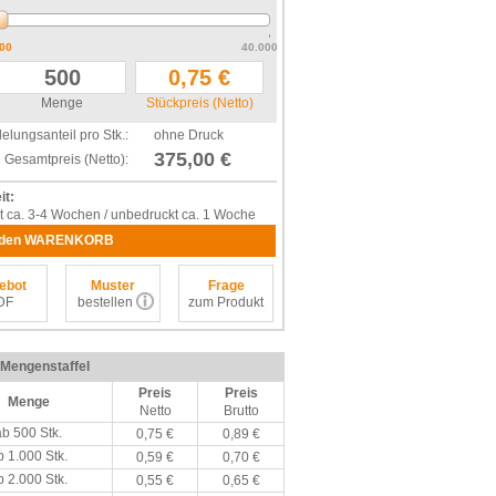
00
40.000
Menge
Stückpreis (Netto)
elungsanteil pro Stk.:
ohne Druck
375,00 €
Gesamtpreis (Netto):
it:
t ca. 3-4 Wochen / unbedruckt ca. 1 Woche
 den WARENKORB
ebot
Muster
Frage
DF
bestellen
zum Produkt
/ Mengenstaffel
Preis
Preis
Menge
Netto
Brutto
ab 500 Stk.
0,75 €
0,89 €
b 1.000 Stk.
0,59 €
0,70 €
b 2.000 Stk.
0,55 €
0,65 €