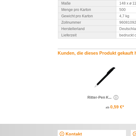
Maße
148 x ø 1
Menge pro Karton
500
Gewicht pro Karton
4,7 kg
Zollnummer
9608109
Herstellerland
Deutschl
Lieferzeit
bedruckt 
Kunden, die dieses Produkt gekauft 
Ritter-Pen K...
0,59 €*
ab
Kontakt