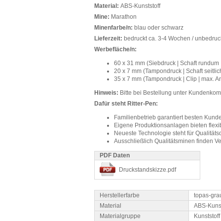
Material:
ABS-Kunststoff
Mine:
Marathon
Minenfarbe/n:
blau oder schwarz
Lieferzeit:
bedruckt ca. 3-4 Wochen / unbedruc
Werbefläche/n:
60 x 31 mm (Siebdruck | Schaft rundum 
20 x 7 mm (Tampondruck | Schaft seitlic
35 x 7 mm (Tampondruck | Clip | max. A
Hinweis:
Bitte bei Bestellung unter Kundenk
Dafür steht Ritter-Pen:
Familienbetrieb garantiert besten Kund
Eigene Produktionsanlagen bieten flexib
Neueste Technologie steht für Qualitäts
Ausschließlich Qualitätsminen finden 
PDF Daten
Druckstandskizze.pdf
Herstellerfarbe
topas-gra
Material
ABS-Kunst
Materialgruppe
Kunststoff