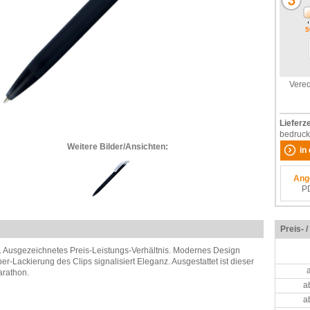
5
Vered
Lieferze
bedruck
Weitere Bilder/Ansichten:
in
Ang
P
Preis- 
nd. Ausgezeichnetes Preis-Leistungs-Verhältnis. Modernes Design
ber-Lackierung des Clips signalisiert Eleganz. Ausgestattet ist dieser
arathon.
a
a