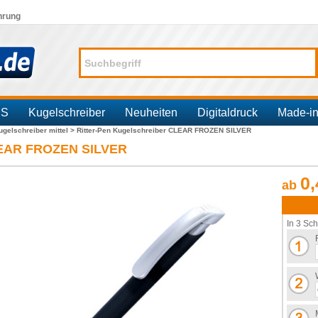
hrung
SS
Kugelschreiber
Neuheiten
Digitaldruck
Made-i
ugelschreiber mittel >
Ritter-Pen Kugelschreiber CLEAR FROZEN SILVER
CLEAR FROZEN SILVER
0,
ab
In 3 Sch