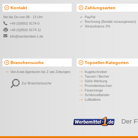
Kontakt
Zahlungsarten
Mo bis Do von 08 - 13 Uhr
PayPal
Rechnung (Bonität vorausgesetzt)
+49 (0)8502 9174-0
Vorauskasse 2%
+49 (0)8502 9174-11
info@werbemittel-1.de
Branchensuche
Topseller-Kategorien
Von A wie Agenturen bis Z wie Zeitungen.
Kugelschreiber
Tassen / Becher
Süße Werbung
Zur Branchensuche
Promotiontaschen
Feuerzeuge
Schlüsselbänder
Luftballons
Der F