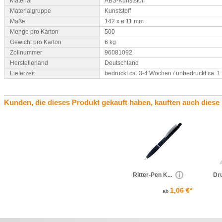
Material
ABS-Kunststoff
Materialgruppe
Kunststoff
Maße
142 x ø 11 mm
Menge pro Karton
500
Gewicht pro Karton
6 kg
Zollnummer
96081092
Herstellerland
Deutschland
Lieferzeit
bedruckt ca. 3-4 Wochen / unbedruckt ca. 
Kunden, die dieses Produkt gekauft haben, kauften auch diese
Ritter-Pen K...
Dr
1,06 €*
ab