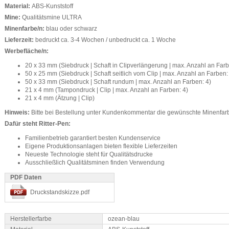
Material:
ABS-Kunststoff
Mine:
Qualitätsmine ULTRA
Minenfarbe/n:
blau oder schwarz
Lieferzeit:
bedruckt ca. 3-4 Wochen / unbedruckt ca. 1 Woche
Werbefläche/n:
20 x 33 mm (Siebdruck | Schaft in Clipverlängerung | max. Anzahl an Farb
50 x 25 mm (Siebdruck | Schaft seitlich vom Clip | max. Anzahl an Farben:
50 x 33 mm (Siebdruck | Schaft rundum | max. Anzahl an Farben: 4)
21 x 4 mm (Tampondruck | Clip | max. Anzahl an Farben: 4)
21 x 4 mm (Ätzung | Clip)
Hinweis:
Bitte bei Bestellung unter Kundenkommentar die gewünschte Minenfa
Dafür steht Ritter-Pen:
Familienbetrieb garantiert besten Kundenservice
Eigene Produktionsanlagen bieten flexible Lieferzeiten
Neueste Technologie steht für Qualitätsdrucke
Ausschließlich Qualitätsminen finden Verwendung
PDF Daten
Druckstandskizze.pdf
Herstellerfarbe
ozean-blau