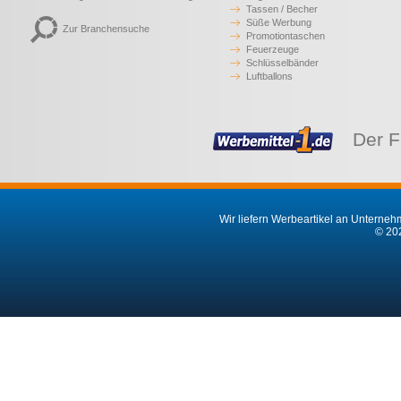
Tassen / Becher
Süße Werbung
Zur Branchensuche
Promotiontaschen
Feuerzeuge
Schlüsselbänder
Luftballons
Der F
Wir liefern Werbeartikel an Unternehm
© 202