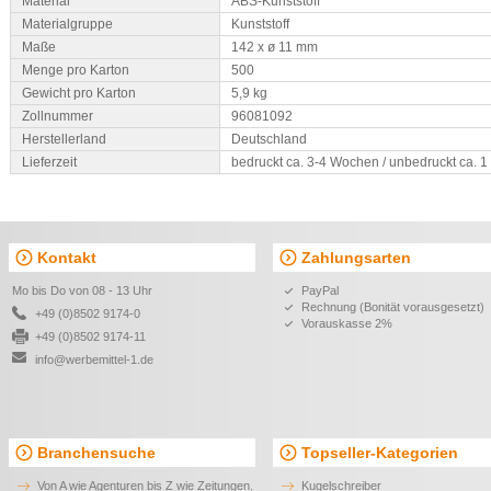
Material
ABS-Kunststoff
Materialgruppe
Kunststoff
Maße
142 x ø 11 mm
Menge pro Karton
500
Gewicht pro Karton
5,9 kg
Zollnummer
96081092
Herstellerland
Deutschland
Lieferzeit
bedruckt ca. 3-4 Wochen / unbedruckt ca. 
Kontakt
Zahlungsarten
Mo bis Do von 08 - 13 Uhr
PayPal
Rechnung (Bonität vorausgesetzt)
+49 (0)8502 9174-0
Vorauskasse 2%
+49 (0)8502 9174-11
info@werbemittel-1.de
Branchensuche
Topseller-Kategorien
Von A wie Agenturen bis Z wie Zeitungen.
Kugelschreiber