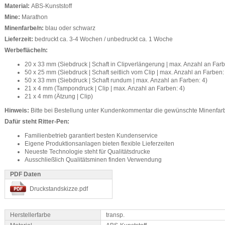
Material:
ABS-Kunststoff
Mine:
Marathon
Minenfarbe/n:
blau oder schwarz
Lieferzeit:
bedruckt ca. 3-4 Wochen / unbedruckt ca. 1 Woche
Werbefläche/n:
20 x 33 mm (Siebdruck | Schaft in Clipverlängerung | max. Anzahl an Farb
50 x 25 mm (Siebdruck | Schaft seitlich vom Clip | max. Anzahl an Farben:
50 x 33 mm (Siebdruck | Schaft rundum | max. Anzahl an Farben: 4)
21 x 4 mm (Tampondruck | Clip | max. Anzahl an Farben: 4)
21 x 4 mm (Ätzung | Clip)
Hinweis:
Bitte bei Bestellung unter Kundenkommentar die gewünschte Minenfa
Dafür steht Ritter-Pen:
Familienbetrieb garantiert besten Kundenservice
Eigene Produktionsanlagen bieten flexible Lieferzeiten
Neueste Technologie steht für Qualitätsdrucke
Ausschließlich Qualitätsminen finden Verwendung
PDF Daten
Druckstandskizze.pdf
Herstellerfarbe
transp.