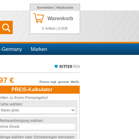
|
Anmelden
Neukunde
Warenkorb
0 Artikel | 0,00€
n-Germany
Marken
97 €
Preise zzgl. gesetzl. MwSt.
PREIS-Kalkulator
ritten zu Ihrem Preisangebot:
Farbe wählen:
Werbeanbringung wählen:
Menge wählen oder Schieberegler benutzen: