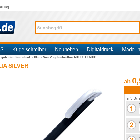
hrung
SS
Kugelschreiber
Neuheiten
Digitaldruck
Made-i
ugelschreiber mittel >
Ritter-Pen Kugelschreiber HELIA SILVER
LIA SILVER
0,
ab
In 3 Sch