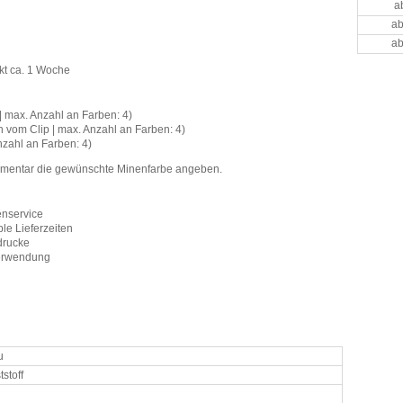
a
ab
ab
kt ca. 1 Woche
| max. Anzahl an Farben: 4)
h vom Clip | max. Anzahl an Farben: 4)
nzahl an Farben: 4)
ommentar die gewünschte Minenfarbe angeben.
enservice
le Lieferzeiten
drucke
Verwendung
u
stoff