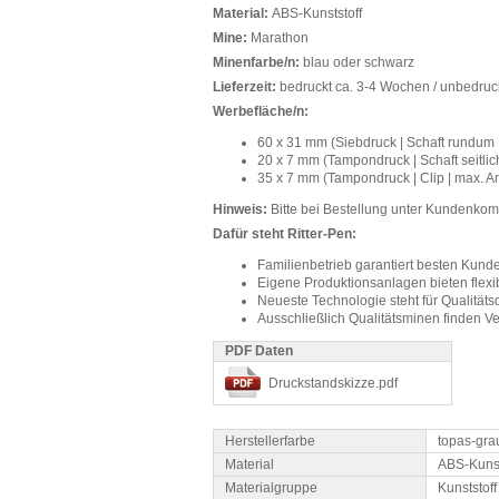
Material:
ABS-Kunststoff
Mine:
Marathon
Minenfarbe/n:
blau oder schwarz
Lieferzeit:
bedruckt ca. 3-4 Wochen / unbedruc
Werbefläche/n:
60 x 31 mm (Siebdruck | Schaft rundum 
20 x 7 mm (Tampondruck | Schaft seitlic
35 x 7 mm (Tampondruck | Clip | max. A
Hinweis:
Bitte bei Bestellung unter Kundenk
Dafür steht Ritter-Pen:
Familienbetrieb garantiert besten Kund
Eigene Produktionsanlagen bieten flexib
Neueste Technologie steht für Qualitäts
Ausschließlich Qualitätsminen finden 
PDF Daten
Druckstandskizze.pdf
Herstellerfarbe
topas-gra
Material
ABS-Kunst
Materialgruppe
Kunststoff