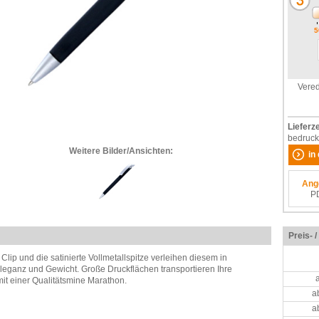
5
Vered
Lieferze
bedruck
Weitere Bilder/Ansichten:
in
Ang
P
Preis- 
Clip und die satinierte Vollmetallspitze verleihen diesem in
leganz und Gewicht. Große Druckflächen transportieren Ihre
mit einer Qualitätsmine Marathon.
a
a