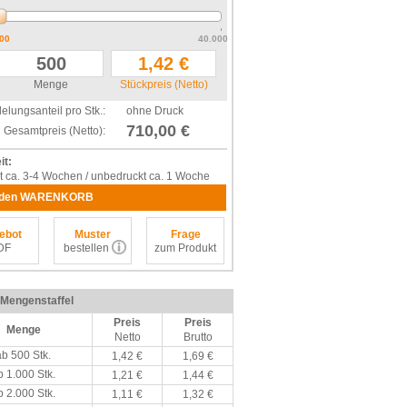
00
40.000
Menge
Stückpreis (Netto)
elungsanteil pro Stk.:
ohne Druck
710,00 €
Gesamtpreis (Netto):
it:
t ca. 3-4 Wochen / unbedruckt ca. 1 Woche
 den WARENKORB
ebot
Muster
Frage
DF
bestellen
zum Produkt
/ Mengenstaffel
Preis
Preis
Menge
Netto
Brutto
ab 500 Stk.
1,42 €
1,69 €
b 1.000 Stk.
1,21 €
1,44 €
b 2.000 Stk.
1,11 €
1,32 €