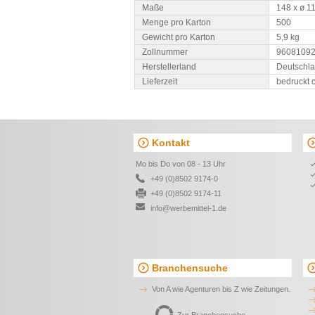
Maße
148 x ø 1
Menge pro Karton
500
Gewicht pro Karton
5,9 kg
Zollnummer
9608109
Herstellerland
Deutschl
Lieferzeit
bedruckt 
Kontakt
Mo bis Do von 08 - 13 Uhr
+49 (0)8502 9174-0
+49 (0)8502 9174-11
info@werbemittel-1.de
Branchensuche
Von A wie Agenturen bis Z wie Zeitungen.
Zur Branchensuche