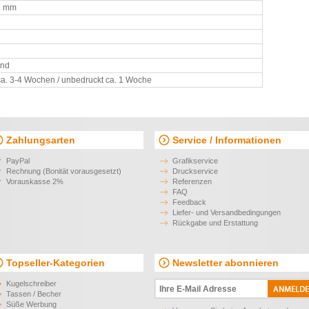
1 mm
2
and
ca. 3-4 Wochen / unbedruckt ca. 1 Woche
Zahlungsarten
Service / Informationen
PayPal
Grafikservice
Rechnung (Bonität vorausgesetzt)
Druckservice
Vorauskasse 2%
Referenzen
FAQ
Feedback
Liefer- und Versandbedingungen
Rückgabe und Erstattung
Topseller-Kategorien
Newsletter abonnieren
Kugelschreiber
Tassen / Becher
Süße Werbung