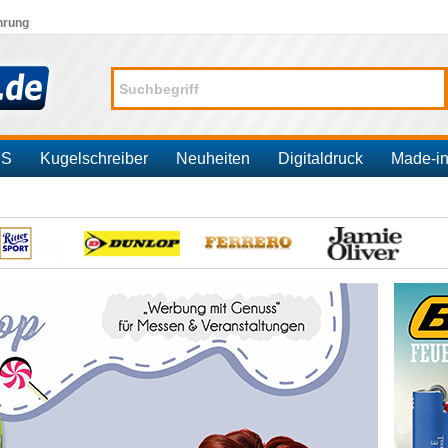
hrung
SS
Kugelschreiber
Neuheiten
Digitaldruck
Made-i