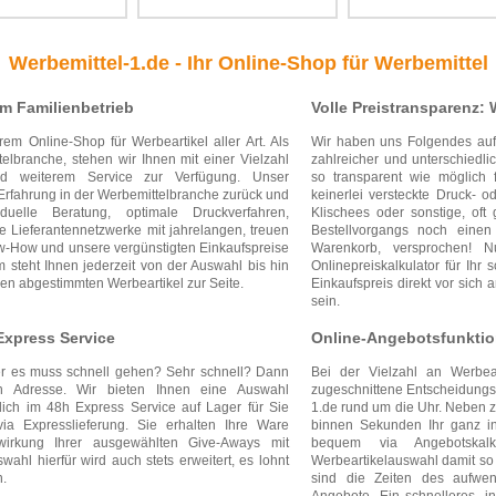
Werbemittel-1.de - Ihr Online-Shop für Werbemittel
m Familienbetrieb
Volle Preistransparenz:
em Online-Shop für Werbeartikel aller Art. Als
Wir haben uns Folgendes auf 
elbranche, stehen wir Ihnen mit einer Vielzahl
zahlreicher und unterschiedlic
und weiterem Service zur Verfügung. Unser
so transparent wie möglich 
e Erfahrung in der Werbemittelbranche zurück und
keinerlei versteckte Druck- 
uelle Beratung, optimale Druckverfahren,
Klischees oder sonstige, of
e Lieferantennetzwerke mit jahrelangen, treuen
Bestellvorgangs noch einen
-How und unsere vergünstigten Einkaufspreise
Warenkorb, versprochen! N
m steht Ihnen jederzeit von der Auswahl bis hin
Onlinepreiskalkulator für Ih
hmen abgestimmten Werbeartikel zur Seite.
Einkaufspreis direkt vor sich
sein.
Express Service
Online-Angebotsfunktion
ber es muss schnell gehen? Sehr schnell? Dann
Bei der Vielzahl an Werbea
n Adresse. Wir bieten Ihnen eine Auswahl
zugeschnittene Entscheidungshi
öglich im 48h Express Service auf Lager für Sie
1.de rund um die Uhr. Neben z
ia Expresslieferung. Sie erhalten Ihre Ware
binnen Sekunden Ihr ganz in
ewirkung Ihrer ausgewählten Give-Aways mit
bequem via Angebotskal
wahl hierfür wird auch stets erweitert, es lohnt
Werbeartikelauswahl damit so 
n.
sind die Zeiten des aufwen