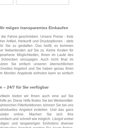
 Wir mögen transparentes Einkaufen
die Fahne geschrieben: Unsere Preise - trotz
her Artikel, Herkunft und Druckoptionen - stets
für Sie zu gestalten. Das heißt, es kommen
oder Nebenkosten auf Sie zu. Keine Kosten für
t gesehene Möglichkeiten, Ihnen im Laufe des
 Schrecken einzujagen. Auch nicht final im
utzen Sie einfach unseren übersichtlichen
r schnelles Angebot und Sie haben genau Ihren
 am Monitor. Angebote einholen kann so einfach
 – 24/7 für Sie verfügbar
rtikeln bieten wir Ihnen auch eine auf Sie
lfe an. Diese Hilfe finden Sie bei Werbemittel-
ahlreichen Filterfunktionen, können Sie bei uns
dividuelles Angebot erstellen. Und das ganz
kulator online. Machen Sie sich Ihre
einfach und schnell wie möglich. Längst vorbei
digen und langwierigen Einholens diverser