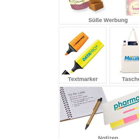
Süße Werbung
Textmarker
Tasch
Notizen