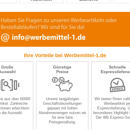
Ihre Vorteile bei Werbemittel-1.de
Große
Günstige
Schnelle
Auswahl
Preise
Expresslieferu
ie aus über 60000
Unsere langjährigen
Wir bieten Ihnen zah
tikel. Zahlreiche
Geschäftsbeziehungen
Werbeartikel pe
ktionen erleichtern
gepaart mit hohen
Expresslieferung. 
n die Auswahl.
Abnahmemengen nutzen wir
besonderes Highlight f
für eine faire
Der 48h Express-Ser
Preisgestaltung.