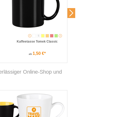
S
Kaffeetasse Tomek Classic
Wasser, still, 330 ml, Smart
1,50 €*
0,83 €*
ab
ab
verlässiger Online-Shop und